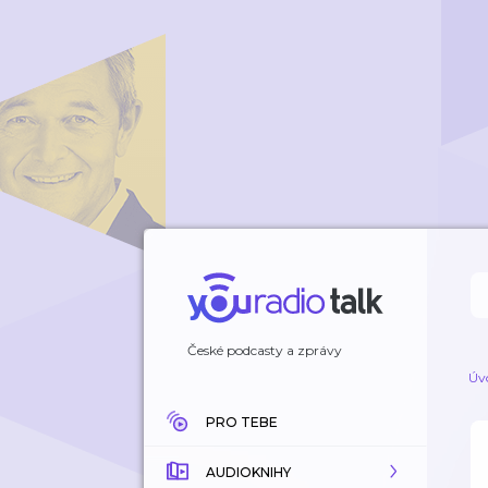
České podcasty a zprávy
Úv
PRO TEBE
AUDIOKNIHY