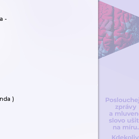
a -
nda )