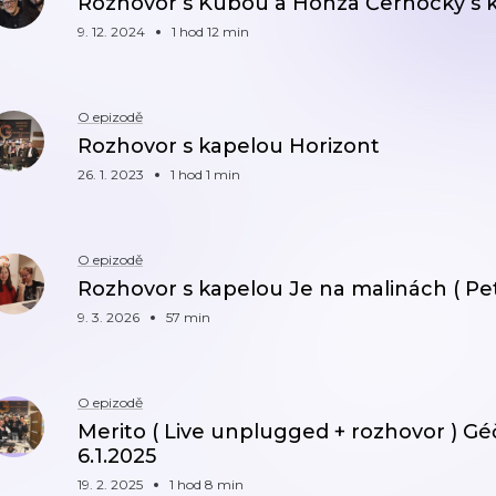
Rozhovor s Kubou a Honza Černocký s k
9. 12. 2024
1 hod 12 min
O epizodě
Rozhovor s kapelou Horizont
26. 1. 2023
1 hod 1 min
O epizodě
Rozhovor s kapelou Je na malinách ( Pet
9. 3. 2026
57 min
O epizodě
Merito ( Live unplugged + rozhovor ) Géč
6.1.2025
19. 2. 2025
1 hod 8 min