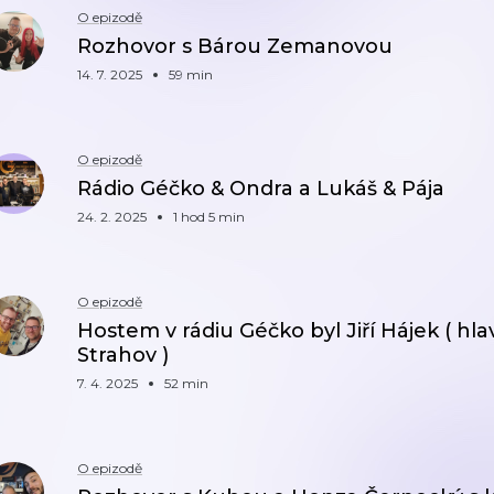
O epizodě
Rozhovor s Bárou Zemanovou
14. 7. 2025
59 min
O epizodě
Rádio Géčko & Ondra a Lukáš & Pája
24. 2. 2025
1 hod 5 min
O epizodě
Hostem v rádiu Géčko byl Jiří Hájek ( hl
Strahov )
7. 4. 2025
52 min
O epizodě