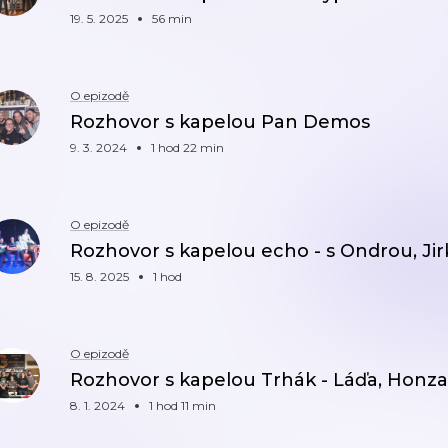
19. 5. 2025
56 min
O epizodě
Rozhovor s kapelou Pan Demos
9. 3. 2024
1 hod 22 min
O epizodě
Rozhovor s kapelou echo - s Ondrou, Ji
15. 8. 2025
1 hod
O epizodě
Rozhovor s kapelou Trhák - Láďa, Honza
8. 1. 2024
1 hod 11 min