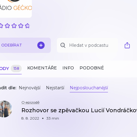
ODEBÍRAT
KOMENTÁŘE
INFO
PODOBNÉ
ZODY
158
dit dle:
Nejnovější
Nejstarší
Nejposlouchanější
O epizodě
Rozhovor se zpěvačkou Lucií Vondráčk
8. 8. 2022
33 min