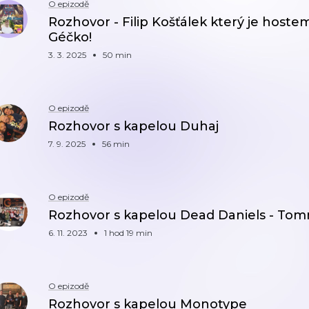
O epizodě
Rozhovor - Filip Košťálek který je host
Géčko!
3. 3. 2025
50 min
O epizodě
Rozhovor s kapelou Duhaj
7. 9. 2025
56 min
O epizodě
Rozhovor s kapelou Dead Daniels - Tom
6. 11. 2023
1 hod 19 min
O epizodě
Rozhovor s kapelou Monotype