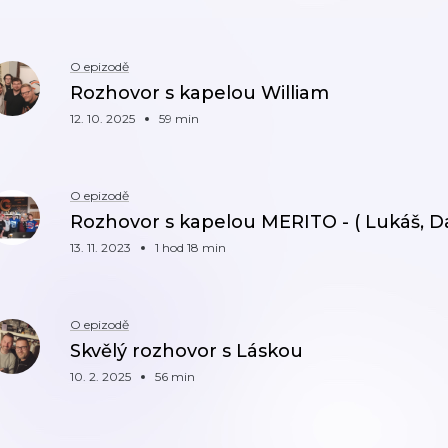
O epizodě
Rozhovor s kapelou William
12. 10. 2025
59 min
O epizodě
Rozhovor s kapelou MERITO - ( Lukáš, Da
13. 11. 2023
1 hod 18 min
O epizodě
Skvělý rozhovor s Láskou
10. 2. 2025
56 min