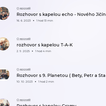
O epizodě
Rozhovor s kapelou echo - Nového Jičín
16. 6. 2023
1 hod 13 min
O epizodě
rozhovor s kapelou T-A-K
2. 9. 2025
1 hod 4 min
O epizodě
Rozhovor s 9. Planetou ( Bety, Petr a Sta
10. 10. 2023
1 hod 2 min
O epizodě