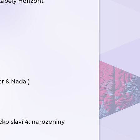
apely Horizont
r & Naďa )
ko slaví 4. narozeniny