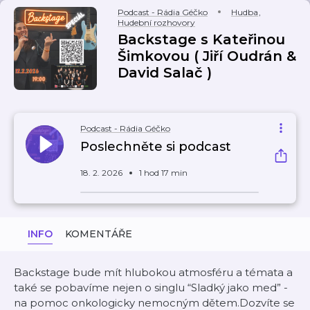
Podcast - Rádia Géčko
Hudba
,
Hudební rozhovory
Backstage s Kateřinou
Šimkovou ( Jiří Oudrán &
David Salač )
Podcast - Rádia Géčko
Poslechněte si podcast
18. 2. 2026
1 hod 17 min
INFO
KOMENTÁŘE
Backstage bude mít hlubokou atmosféru a témata a
také se pobavíme nejen o singlu “Sladký jako med” -
na pomoc onkologicky nemocným dětem.Dozvíte se