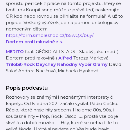
spoustu perliček z práce na tomto projektu, který se
tvořil rok.Koupit song můžete právě teď, naskenujte
QR kod nebo rovnou se přihlašte na formulář. A už to
pojede. Veškerý výtěžek jde na pomoc onkologicky
nemocným dětem.
https://form.simpleshop.cz/b5wQX/buy/
Dortem proti rakovině z.s.
MERITO
feat. GÉČKO ALLSTARS - Sladký jako med (
Dortem proti rakovině )
Alfred
Tereza Marková
Trilobit-Rock
Deychey
Náhodný Výběr
Gramy
David
Salač Andrea Nacičová, Michaela Hynková
Popis podcastu
Rozhovory se známými i neznámými interprety či
kapely... Od 6.ledna 2021 začalo vysílat Rádio Géčko.
Rádio, které hraje hity srdcem. Hrajeme 80s, 90s, i
současné hity – Pop, Rock, Disco ….. prostě vše co je
skvělá a dobrá muzika …. Hity, které se nehrají. Je to
velká škoda. Určitě si najdete co Vás bude bavit.