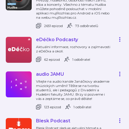
Hvězdy, hudebníci, osobnosti všech žánrů,
alba a koncerty. Všechno z tématu Hudba
můžete pohodlně poslouchat v mobilní
aplikaci mujRozhlas pro Android a iOS nebo
na webu mujRozhlas.cz.
2651 epizod
73 odběratelů
eDéčko Podcasty
Aktuální informace, rozhovory a zajímavosti
z eDéčka a okolí.
62 epizod
1 odběratel
audio JAMU
Vítejte na audio kanále Janáčkovy akademie
múzických umění! Těšte se na tvorbu
studentů, ale i pedagogů z Divadelní a
Hudební fakulty JAMU. Brzy si pozveme i
vás a zeptáme se, co právě děláte!
123 epizod
1 odběratel
Blesk Podcast
Blesk Podcast sleduje aktuální témata a