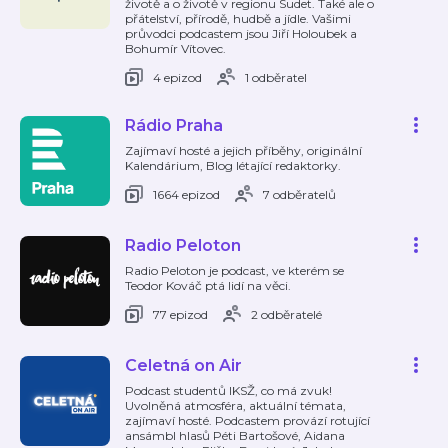
životě a o životě v regionu Sudet. Také ale o
přátelství, přírodě, hudbě a jídle. Vašimi
průvodci podcastem jsou Jiří Holoubek a
Bohumír Vítovec.
4 epizod
1 odběratel
Rádio Praha
Zajímaví hosté a jejich příběhy, originální
Kalendárium, Blog létající redaktorky.
1664 epizod
7 odběratelů
Radio Peloton
Radio Peloton je podcast, ve kterém se
Teodor Kováč ptá lidí na věci.
77 epizod
2 odběratelé
Celetná on Air
Podcast studentů IKSŽ, co má zvuk!
Uvolněná atmosféra, aktuální témata,
zajímaví hosté. Podcastem provází rotující
ansámbl hlasů Péti Bartošové, Aidana