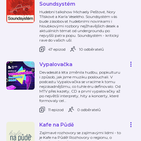
Soundsystém
Hudební talkshow Michaely Peštové, Nory
Třískové a Karla Veselého. Soundsystém vás
bude zásobovat hudebními novinkami i
hloubkovými rozbory nejžhavějších desek a
aktuálních témat od undergroundu po
nejvyšší patra popu. Soundsystém - kritický
rave do vašich uší.
47 epizod
10 odběratelů
Vypalovačka
Devadesátá léta změnila hudbu, popkulturu
i způsob, jak jsme muziku poslouchali. V
podcastu Vypalovačka se vracíme k tomu
nejzásadnějšímu, co tuhle éru definovalo. Od
MTV přes kazety, CD a první vypalovačky až
po největší interprety, hity a koncerty, které
formovaly cel
…
11 epizod
0 odběratelů
Kafe na Půdě
Zajímavé rozhovory se zajímavými lidmi - to
je Kafe na Půdě! Rozhovory o regionu, o