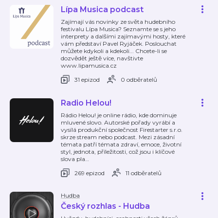
Lípa Musica podcast
Zajímají vás novinky ze světa hudebního
festivalu Lípa Musica? Seznamte se s jeho
interprety a dalšími zajímavými hosty, které
vám představí Pavel Ryjáček. Poslouchat
můžete kdykoli a kdekoli... Chcete-li se
dozvědět ještě více, navštivte
www.lipamusica.cz
31 epizod
0 odběratelů
Radio Helou!
Rádio Helou! je online rádio, kde dominuje
mluvené slovo. Autorské pořady vyrábí a
vysílá produkční společnost Firestarter s.r.o.
skrze stream nebo podcast. Mezi zásadní
témata patří témata zdraví, emoce, životní
styl, jednota, příležitosti, což jsou i klíčové
slova pla
…
269 epizod
11 odběratelů
Hudba
Český rozhlas - Hudba