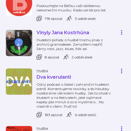
Poslouchejte na Béčku vaší oblíbenou
nekomerční muziku. Rádio od lidí pro lidi.
718 epizod
3 odběratelé
Vinyly Jana Kostrhůna
Hudební pořady o hudbě trochu jinak z
archivů gramodesek. Zamyšlení napříč
žánry rock, jazz, blues, folk ad.
8 epizod
2 odběratelé
Hudba
Dva kverulanti
Ostrý podcast o české i zahraniční hudební
scéně. Komentujeme novinky a do hloubky
rozebíráme vše kolem hudby. Jak to chodí v
klubech a na festivalech, jaké zajímavé
kapely jste minuli a co si myslíme o... No,
vlastně o všem. Pusť to!
183 epizod
6 odběratelů
Hudba