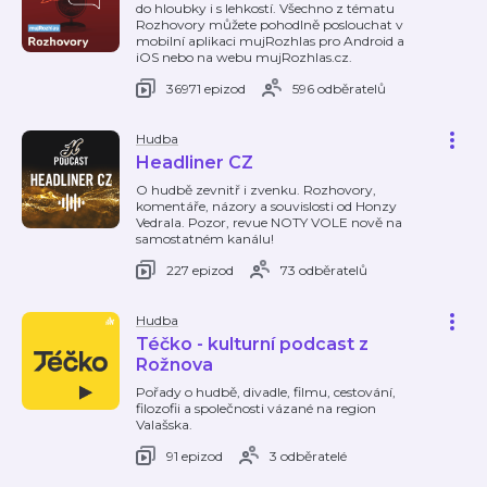
do hloubky i s lehkostí. Všechno z tématu
Rozhovory můžete pohodlně poslouchat v
mobilní aplikaci mujRozhlas pro Android a
iOS nebo na webu mujRozhlas.cz.
36971 epizod
596 odběratelů
Hudba
Headliner CZ
O hudbě zevnitř i zvenku. Rozhovory,
komentáře, názory a souvislosti od Honzy
Vedrala. Pozor, revue NOTY VOLE nově na
samostatném kanálu!
227 epizod
73 odběratelů
Hudba
Téčko - kulturní podcast z
Rožnova
Pořady o hudbě, divadle, filmu, cestování,
filozofii a společnosti vázané na region
Valašska.
91 epizod
3 odběratelé