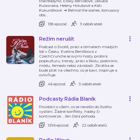
Macreadyho, Elišky Bervidové, Jakuba
Kulawiaka, Heleny Holubové a Káti
Kukurdíkové. ➜ Behind the scenes, bonusový
obs
…
138 epizod
3 odběratelé
Režim nerušit
Podcast o životě, práci a tématech mladých
lidí v Česku. Evelína Beníšková z
CzechCrunche se svými hosty probírá
popkulturu, trendy, práci a školu, postironii,
módu, řemeslo nebo závislosti. Zkrátka se
bude ptát na všechno, co je baví, inspiruje a
ovlivňuje.
46 epizod
3 odběratelé
Podcasty Rádia Blaník
Povídání o všem, co se nevešlo do živého
vysílání. Žádné konflikty, hádky či
kontroverze... Jen čistá pohoda.
1296 epizod
22 odběratelů