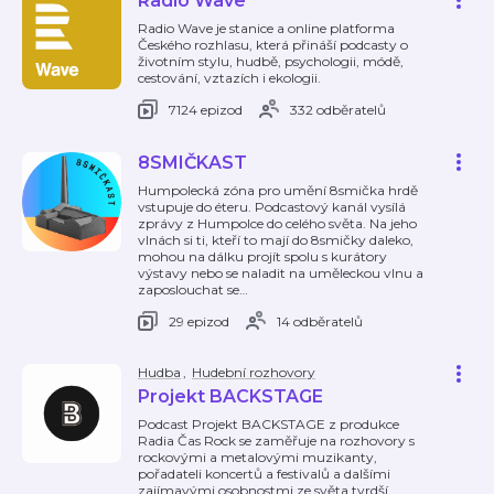
Radio Wave
Radio Wave je stanice a online platforma
Českého rozhlasu, která přináší podcasty o
životním stylu, hudbě, psychologii, módě,
cestování, vztazích i ekologii.
7124 epizod
332 odběratelů
8SMIČKAST
Humpolecká zóna pro umění 8smička hrdě
vstupuje do éteru. Podcastový kanál vysílá
zprávy z Humpolce do celého světa. Na jeho
vlnách si ti, kteří to mají do 8smičky daleko,
mohou na dálku projít spolu s kurátory
výstavy nebo se naladit na uměleckou vlnu a
zaposlouchat se
…
29 epizod
14 odběratelů
Hudba
,
Hudební rozhovory
Projekt BACKSTAGE
Podcast Projekt BACKSTAGE z produkce
Radia Čas Rock se zaměřuje na rozhovory s
rockovými a metalovými muzikanty,
pořadateli koncertů a festivalů a dalšími
zajímavými osobnostmi ze světa tvrdší