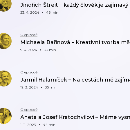
Jindřich Štreit – každý člověk je zajímavý
23. 4. 2024
46 min
O epizodě
Michaela Bařinová – Kreativní tvorba mě
9. 4. 2024
33 min
O epizodě
Jarmil Halamíček – Na cestách mě zajíma
19. 3. 2024
35 min
O epizodě
Aneta a Josef Kratochvílovi – Máme vys
1. 11. 2023
44 min