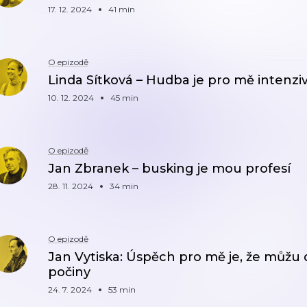
17. 12. 2024
41 min
O epizodě
Linda Sítková – Hudba je pro mě intenzi
10. 12. 2024
45 min
O epizodě
Jan Zbranek – busking je mou profesí
28. 11. 2024
34 min
O epizodě
Jan Vytiska: Úspěch pro mě je, že můžu d
počiny
24. 7. 2024
53 min