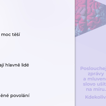
 moc těší
jí hlavně lidé
něné povolání