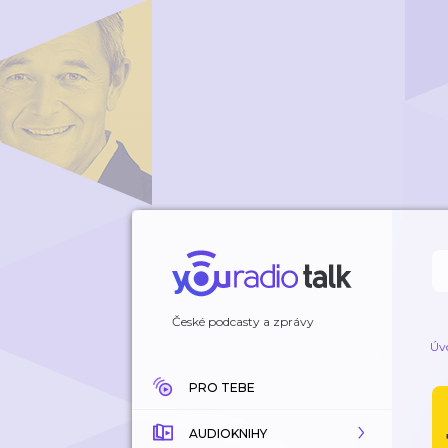
České podcasty a zprávy
Úv
PRO TEBE
AUDIOKNIHY