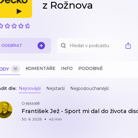
z Rožnova
ODEBÍRAT
KOMENTÁŘE
INFO
PODOBNÉ
ZODY
91
dit dle:
Nejnovější
Nejstarší
Nejposlouchanější
O epizodě
František Jež - Sport mi dal do života di
30. 6. 2026
42 min