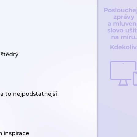
 štědrý
a to nejpodstatnější
 inspirace