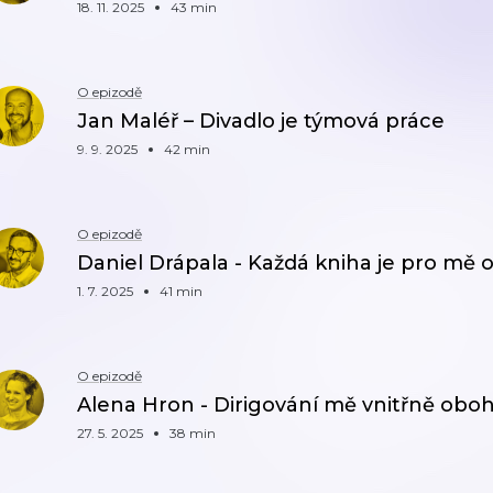
18. 11. 2025
43 min
O epizodě
Jan Maléř – Divadlo je týmová práce
9. 9. 2025
42 min
O epizodě
Daniel Drápala - Každá kniha je pro mě
1. 7. 2025
41 min
O epizodě
Alena Hron - Dirigování mě vnitřně obo
27. 5. 2025
38 min