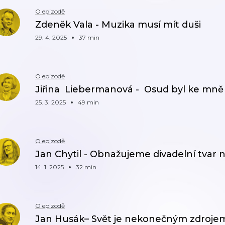
O epizodě
Zdeněk Vala - Muzika musí mít duši
29. 4. 2025
37 min
O epizodě
Jiřina Liebermanová - Osud byl ke mně
25. 3. 2025
49 min
O epizodě
Jan Chytil - Obnažujeme divadelní tvar n
14. 1. 2025
32 min
O epizodě
Jan Husák– Svět je nekonečným zdrojem