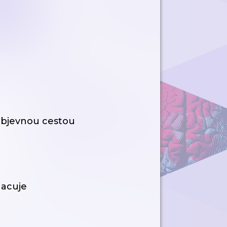
 objevnou cestou
hacuje