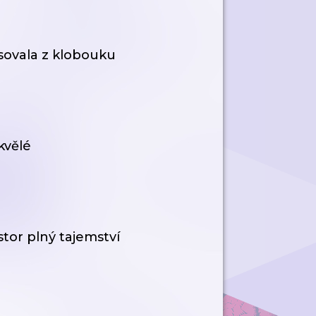
osovala z klobouku
kvělé
tor plný tajemství