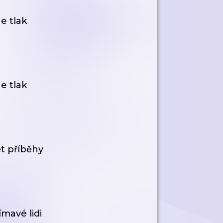
e tlak
e tlak
ět příběhy
ímavé lidi