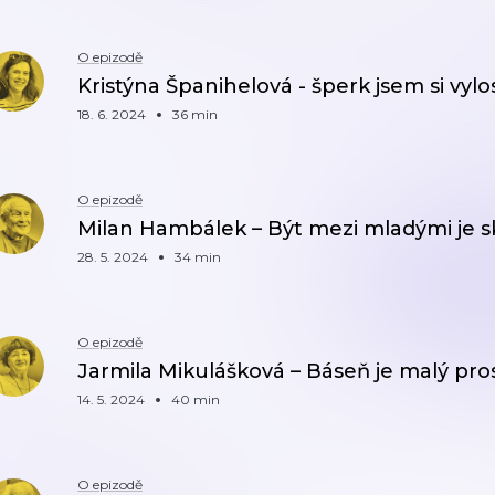
O epizodě
Kristýna Španihelová - šperk jsem si vyl
18. 6. 2024
36 min
O epizodě
Milan Hambálek – Být mezi mladými je s
28. 5. 2024
34 min
O epizodě
Jarmila Mikulášková – Báseň je malý pros
14. 5. 2024
40 min
O epizodě