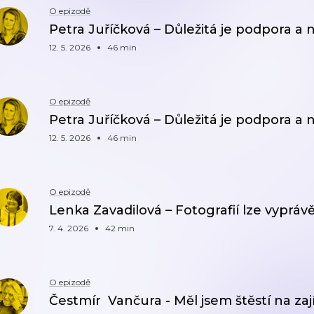
O epizodě
Petra Juříčková – Důležitá je podpora a n
12. 5. 2026
46 min
O epizodě
Petra Juříčková – Důležitá je podpora a n
12. 5. 2026
46 min
O epizodě
Lenka Zavadilová – Fotografií lze vypráv
7. 4. 2026
42 min
O epizodě
Čestmír Vančura - Měl jsem štěstí na zaj