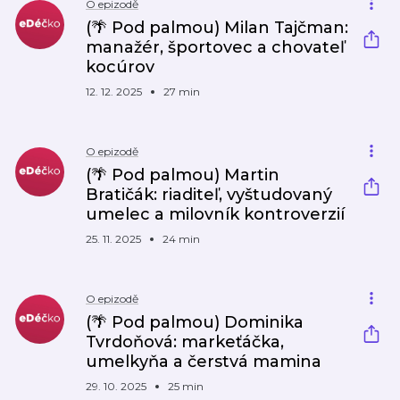
O epizodě
(🌴 Pod palmou) Milan Tajčman:
manažér, športovec a chovateľ
kocúrov
12. 12. 2025
27 min
O epizodě
(🌴 Pod palmou) Martin
Bratičák: riaditeľ, vyštudovaný
umelec a milovník kontroverzií
25. 11. 2025
24 min
O epizodě
(🌴 Pod palmou) Dominika
Tvrdoňová: markeťáčka,
umelkyňa a čerstvá mamina
29. 10. 2025
25 min