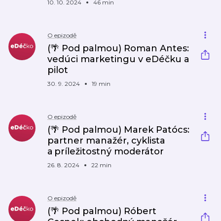
10. 10. 2024
46 min
O epizodě
(🌴 Pod palmou) Roman Antes:
vedúci marketingu v eDéčku a
pilot
30. 9. 2024
19 min
O epizodě
(🌴 Pod palmou) Marek Patócs:
partner manažér, cyklista
a príležitostný moderátor
26. 8. 2024
22 min
O epizodě
(🌴 Pod palmou) Róbert