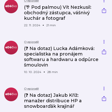
O epizodě
(🌴 Pod palmou) Vít Nezkusil:
obchodný zástupca, vášnivý
kuchár a fotograf
22. 11. 2024
21 min
O epizodě
(❓ Na dotaz) Lucka Adámková:
specialistka na pronájem
softwaru a hardwaru a odpůrce
šmoulovin
10. 10. 2024
28 min
O epizodě
(❓ Na dotaz) Jakub Kříž:
manažer distribuce HP a
snowboarďák krajinář