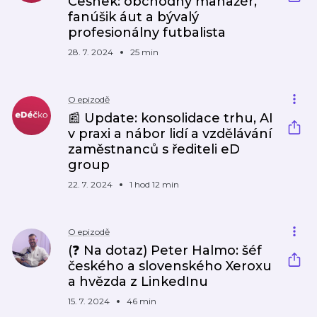
Cesnek: obchodný manažér,
fanúšik áut a bývalý
profesionálny futbalista
28. 7. 2024
25 min
O epizodě
📰 Update: konsolidace trhu, AI
v praxi a nábor lidí a vzdělávání
zaměstnanců s řediteli eD
group
22. 7. 2024
1 hod 12 min
O epizodě
(❓ Na dotaz) Peter Halmo: šéf
českého a slovenského Xeroxu
a hvězda z LinkedInu
15. 7. 2024
46 min