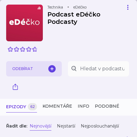
Technika
eDéčko
Podcast eDéčko
Podcasty
ODEBÍRAT
KOMENTÁŘE
INFO
PODOBNÉ
EPIZODY
62
Řadit dle:
Nejnovější
Nejstarší
Nejposlouchanější