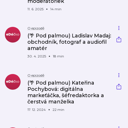
moderátoriek
11. 6. 2025
14 min
O epizodě
(🌴 Pod palmou) Ladislav Madaj:
obchodník, fotograf a audiofil
amatér
30. 4. 2025
18 min
O epizodě
(🌴 Pod palmou) Kateřina
Pochybová: digitálna
markeťáčka, šéfredaktorka a
čerstvá manželka
17. 12. 2024
22 min