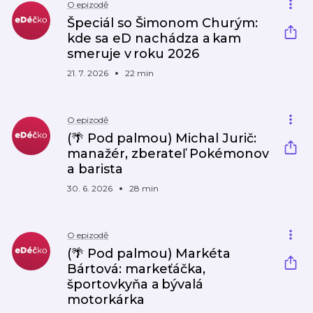
O epizodě
Špeciál so Šimonom Churým:
kde sa eD nachádza a kam
smeruje v roku 2026
21. 7. 2026
22 min
O epizodě
(🌴 Pod palmou) Michal Jurič:
manažér, zberateľ Pokémonov
a barista
30. 6. 2026
28 min
O epizodě
(🌴 Pod palmou) Markéta
Bártová: markeťáčka,
športovkyňa a bývalá
motorkárka