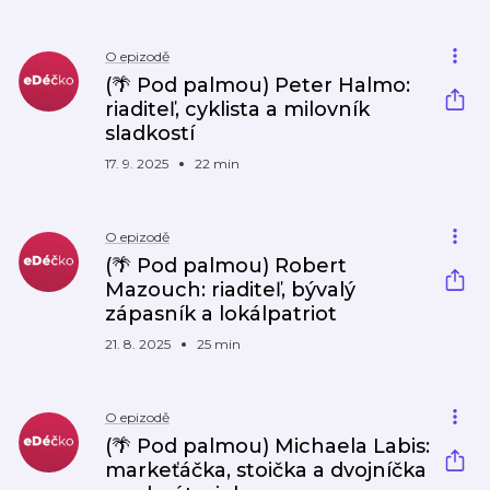
O epizodě
(🌴 Pod palmou) Peter Halmo:
riaditeľ, cyklista a milovník
sladkostí
17. 9. 2025
22 min
O epizodě
(🌴 Pod palmou) Robert
Mazouch: riaditeľ, bývalý
zápasník a lokálpatriot
21. 8. 2025
25 min
O epizodě
(🌴 Pod palmou) Michaela Labis:
markeťáčka, stoička a dvojníčka