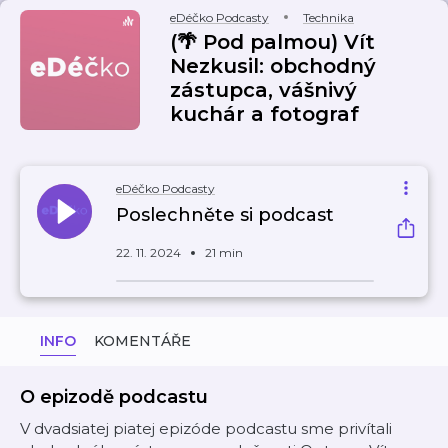
eDéčko Podcasty
Technika
(🌴 Pod palmou) Vít
Nezkusil: obchodný
zástupca, vášnivý
kuchár a fotograf
eDéčko Podcasty
Poslechněte si podcast
22. 11. 2024
21 min
INFO
KOMENTÁŘE
O epizodě podcastu
V dvadsiatej piatej epizóde podcastu sme privítali