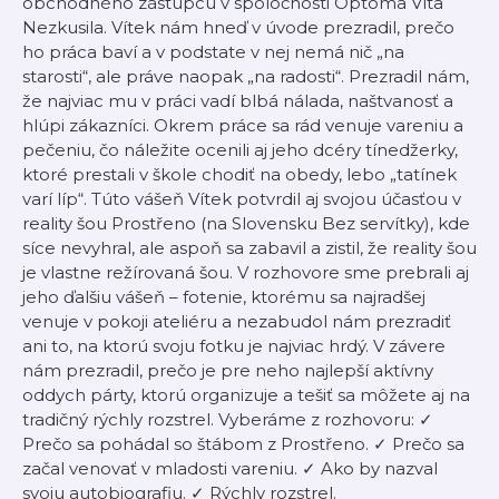
obchodného zástupcu v spoločnosti Optoma Víta
Nezkusila. Vítek nám hneď v úvode prezradil, prečo
ho práca baví a v podstate v nej nemá nič „na
starosti“, ale práve naopak „na radosti“. Prezradil nám,
že najviac mu v práci vadí blbá nálada, naštvanosť a
hlúpi zákazníci. Okrem práce sa rád venuje vareniu a
pečeniu, čo náležite ocenili aj jeho dcéry tínedžerky,
ktoré prestali v škole chodiť na obedy, lebo „tatínek
varí líp“. Túto vášeň Vítek potvrdil aj svojou účasťou v
reality šou Prostřeno (na Slovensku Bez servítky), kde
síce nevyhral, ale aspoň sa zabavil a zistil, že reality šou
je vlastne režírovaná šou. V rozhovore sme prebrali aj
jeho ďalšiu vášeň – fotenie, ktorému sa najradšej
venuje v pokoji ateliéru a nezabudol nám prezradiť
ani to, na ktorú svoju fotku je najviac hrdý. V závere
nám prezradil, prečo je pre neho najlepší aktívny
oddych párty, ktorú organizuje a tešiť sa môžete aj na
tradičný rýchly rozstrel. Vyberáme z rozhovoru: ✓
Prečo sa pohádal so štábom z Prostřeno. ✓ Prečo sa
začal venovať v mladosti vareniu. ✓ Ako by nazval
svoju autobiografiu. ✓ Rýchly rozstrel.