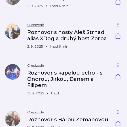
2. 9. 2025
1 hod 4 min
O epizodě
Rozhovor s hosty Aleš Strnad
alias XDog a druhý host Zorba
2. 9. 2025
1 hod 6 min
O epizodě
Rozhovor s kapelou echo - s
Ondrou, Jirkou, Danem a
Filipem
15. 8. 2025
1 hod
O epizodě
Rozhovor s Bárou Zemanovou