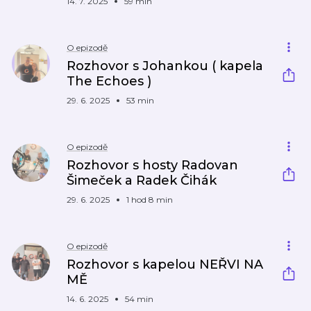
14. 7. 2025
59 min
O epizodě
Rozhovor s Johankou ( kapela
The Echoes )
29. 6. 2025
53 min
O epizodě
Rozhovor s hosty Radovan
Šimeček a Radek Čihák
29. 6. 2025
1 hod 8 min
O epizodě
Rozhovor s kapelou NEŘVI NA
MĚ
14. 6. 2025
54 min