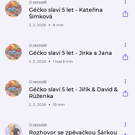
O epizodě
Géčko slaví 5 let - Kateřina
Šimková
2. 2. 2026
8 min
O epizodě
Géčko slaví 5 let - Jirka a Jana
2. 2. 2026
1 hod 6 min
O epizodě
Géčko slaví 5 let - Jiřík & David &
Růženka
2. 2. 2026
55 min
O epizodě
Rozhovor se zpěvačkou Šárkou