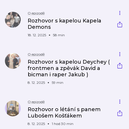
O epizodě
Rozhovor s kapelou Kapela
Demons
18. 12. 2025
58 min
O epizodě
Rozhovor s kapelou Deychey (
frontmen a zpěvák David a
bicman i raper Jakub )
8. 12. 2025
59 min
O epizodě
Rozhovor o létání s panem
Lubošem Košťákem
8. 12. 2025
1 hod 30 min