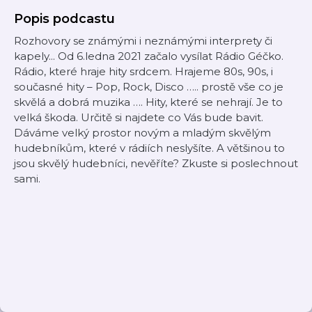
Popis podcastu
Rozhovory se známými i neznámými interprety či
kapely... Od 6.ledna 2021 začalo vysílat Rádio Géčko.
Rádio, které hraje hity srdcem. Hrajeme 80s, 90s, i
současné hity – Pop, Rock, Disco ….. prostě vše co je
skvělá a dobrá muzika …. Hity, které se nehrají. Je to
velká škoda. Určitě si najdete co Vás bude bavit.
Dáváme velký prostor novým a mladým skvělým
hudebníkům, které v rádiích neslyšíte. A většinou to
jsou skvělý hudebníci, nevěříte? Zkuste si poslechnout
sami.