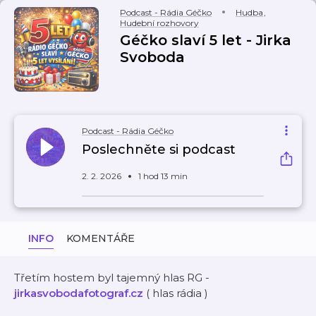
Podcast - Rádia Géčko
Hudba
,
Hudební rozhovory
Géčko slaví 5 let - Jirka
Svoboda
Podcast - Rádia Géčko
Poslechněte si podcast
2. 2. 2026
1 hod 13 min
INFO
KOMENTÁŘE
Třetím hostem byl tajemný hlas RG -
jirkasvobodafotograf.cz
( hlas rádia )