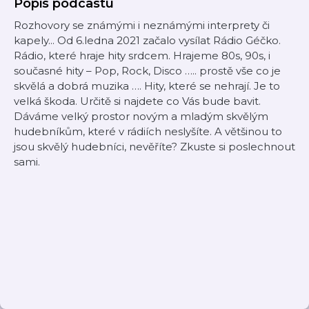
Popis podcastu
Rozhovory se známými i neznámými interprety či
kapely... Od 6.ledna 2021 začalo vysílat Rádio Géčko.
Rádio, které hraje hity srdcem. Hrajeme 80s, 90s, i
současné hity – Pop, Rock, Disco ….. prostě vše co je
skvělá a dobrá muzika …. Hity, které se nehrají. Je to
velká škoda. Určitě si najdete co Vás bude bavit.
Dáváme velký prostor novým a mladým skvělým
hudebníkům, které v rádiích neslyšíte. A většinou to
jsou skvělý hudebníci, nevěříte? Zkuste si poslechnout
sami.