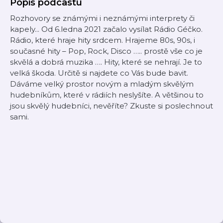
Popis podcastu
Rozhovory se známými i neznámými interprety či
kapely... Od 6.ledna 2021 začalo vysílat Rádio Géčko.
Rádio, které hraje hity srdcem. Hrajeme 80s, 90s, i
současné hity – Pop, Rock, Disco ….. prostě vše co je
skvělá a dobrá muzika …. Hity, které se nehrají. Je to
velká škoda. Určitě si najdete co Vás bude bavit.
Dáváme velký prostor novým a mladým skvělým
hudebníkům, které v rádiích neslyšíte. A většinou to
jsou skvělý hudebníci, nevěříte? Zkuste si poslechnout
sami.