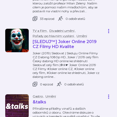
kterou založil profesor Milan Zelený. Naším
cílem je pomoci našim mlaďochům, aby se
postavili na vlastní nohy a převzali
…
33 epizod
0 odběratelů
TV a Film
,
Divadelní umění
,
Pořady po hlavním vysílání
,
Umění
[SLEDUJ™] Joker Online 2019
CZ Filmy HD Kvalite
Joker (2019) Sledovat | Sleduju Online Filmy
CZ Dabing 1080p HD, Joker / 2019 celý film
Český dabing HD online ke shlédnutí
Sledovať celý film |✼✮☛ Joker Online 2019
CZ Filmy #Joker online CZ, #Joker online
cely film, #Joker online ke shlednuti, Joker cz
dabing online
…
0 epizod
0 odběratelů
Gastro
,
Umění
&talks
Přínášíme příběhy vinařů a dalších
odborníků z oboru. Otevíráme diskuze o
výzvách a trendech ve světě vinařství. To vše