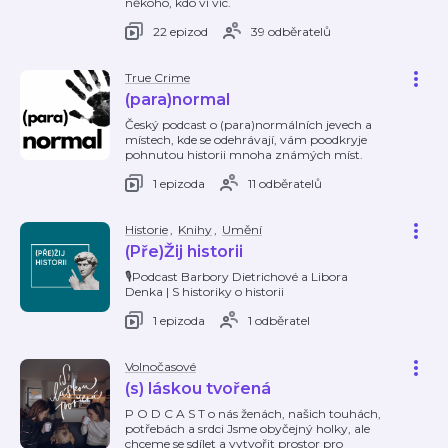
někoho, kdo ví víc.
22 epizod
39 odběratelů
True Crime
(para)normal
Český podcast o (para)normálních jevech a
místech, kde se odehrávají, vám poodkryje
pohnutou historii mnoha známých míst.
1 epizoda
11 odběratelů
Historie
,
Knihy
,
Umění
(Pře)Žij historii
🎙Podcast Barbory Dietrichové a Libora
Denka | S historiky o historii
1 epizoda
1 odběratel
Volnočasové
(s) láskou tvořená
P O D C A S T o nás ženách, našich touhách,
potřebách a srdci Jsme obyčejný holky, ale
chceme se sdílet a vytvořit prostor pro