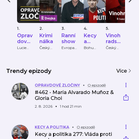
1.
2.
3.
4.
5.
6.
Oprav
Krimi
Ranní
Kecy
Vinoh
Hist
dové
nálka
show
a
radsk
ie
zločin
politik
á 12
čes
Lucie
Český
Evropa
Bohumil
Český
Český
Bechynk
rozhlas
2
Pečinka,
rozhlas
rozhl
y
a
ho
ová
PETROS
zloč
MICHO
u
PULOS
Trendy epizody
Více
OPRAVDOVÉ ZLOČINY
O epizodě
#462 - María Alvarado Muñoz &
Gloria Choi
2. 8. 2026
1 hod 21 min
KECY A POLITIKA
O epizodě
Kecy a politika 277: Vláda proti