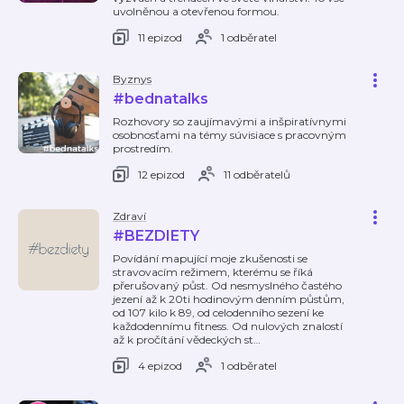
uvolněnou a otevřenou formou.
11 epizod
1 odběratel
Byznys
#bednatalks
Rozhovory so zaujímavými a inšpiratívnymi
osobnosťami na témy súvisiace s pracovným
prostredím.
12 epizod
11 odběratelů
Zdraví
#BEZDIETY
Povídání mapující moje zkušenosti se
stravovacím režimem, kterému se říká
přerušovaný půst. Od nesmyslného častého
jezení až k 20ti hodinovým denním půstům,
od 107 kilo k 89, od celodenního sezení ke
každodennímu fitness. Od nulových znalostí
až k pročítání vědeckých st
…
4 epizod
1 odběratel