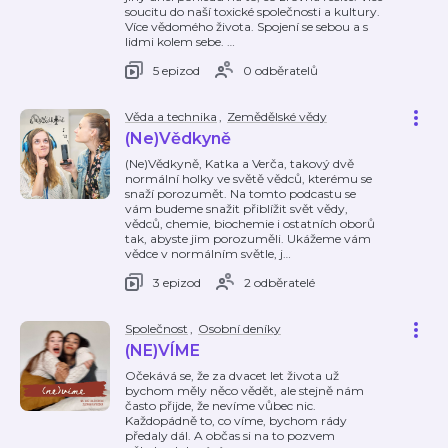
soucitu do naší toxické společnosti a kultury.
Více vědomého života. Spojení se sebou a s
lidmi kolem sebe.
…
5 epizod
0 odběratelů
Věda a technika
,
Zemědělské vědy
(Ne)Vědkyně
(Ne)Vědkyně, Katka a Verča, takový dvě
normální holky ve světě vědců, kterému se
snaží porozumět. Na tomto podcastu se
vám budeme snažit přiblížit svět vědy,
vědců, chemie, biochemie i ostatních oborů
tak, abyste jim porozuměli. Ukážeme vám
vědce v normálním světle, j
…
3 epizod
2 odběratelé
Společnost
,
Osobní deníky
(NE)VÍME
Očekává se, že za dvacet let života už
bychom měly něco vědět, ale stejně nám
často přijde, že nevíme vůbec nic.
Každopádně to, co víme, bychom rády
předaly dál. A občas si na to pozvem