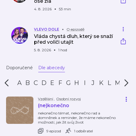
ose zla
4. 8. 2026
53 min
VLEVO DOLE
O epizodě
Vláda chystá dluh, který se snaží
před voliči utajit
5. 8. 2026
1 hod
Doporučené
Dle abecedy
A
B
C
D
E
F
G
H
I
J
K
L
M
N
Vzdělání
,
Osobní rozvoj
(ne)konečno
nekonečno témat, nekonečno rad a
domněnek a reminder, že máme nekonečno
možností, jak žít svůj život
9 epizod
1 odběratel