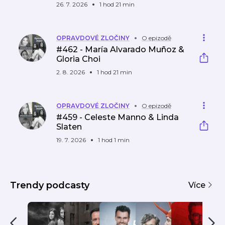
26. 7. 2026
1 hod 21 min
OPRAVDOVÉ ZLOČINY
O epizodě
#462 - María Alvarado Muñoz &
Gloria Choi
2. 8. 2026
1 hod 21 min
OPRAVDOVÉ ZLOČINY
O epizodě
#459 - Celeste Manno & Linda
Slaten
19. 7. 2026
1 hod 1 min
Trendy podcasty
Více