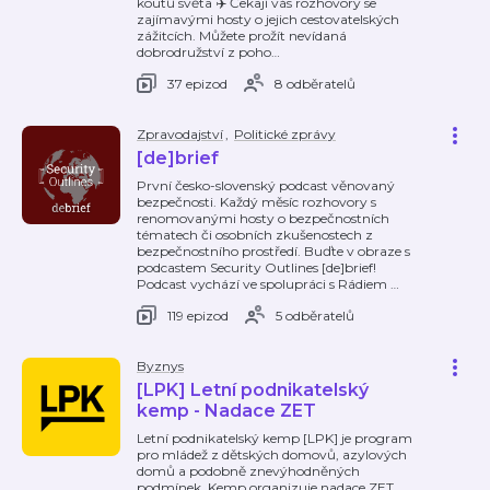
koutů světa ✈️ Čekají vás rozhovory se
zajímavými hosty o jejich cestovatelských
zážitcích. Můžete prožít nevídaná
dobrodružství z poho
…
37 epizod
8 odběratelů
Zpravodajství
,
Politické zprávy
[de]brief
První česko-slovenský podcast věnovaný
bezpečnosti. Každý měsíc rozhovory s
renomovanými hosty o bezpečnostních
tématech či osobních zkušenostech z
bezpečnostního prostředí. Buďte v obraze s
podcastem Security Outlines [de]brief!
Podcast vychází ve spolupráci s Rádiem
…
119 epizod
5 odběratelů
Byznys
[LPK] Letní podnikatelský
kemp - Nadace ZET
Letní podnikatelský kemp [LPK] je program
pro mládež z dětských domovů, azylových
domů a podobně znevýhodněných
podmínek. Kemp organizuje nadace ZET,