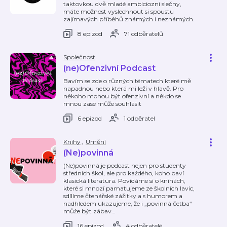
taktovkou dvě mladé ambiciozní slečny,
máte možnost vyslechnout si spoustu
zajímavých příběhů známých i neznámých.
8 epizod
71 odběratelů
Společnost
(ne)Ofenzivní Podcast
Bavím se zde o různých tématech které mě
napadnou nebo která mi leží v hlavě. Pro
někoho mohou být ofenzivní a někdo se
mnou zase může souhlasit
6 epizod
1 odběratel
Knihy
,
Umění
(Ne)povinná
(Ne)povinná je podcast nejen pro studenty
středních škol, ale pro každého, koho baví
klasická literatura. Povídáme si o knihách,
které si mnozí pamatujeme ze školních lavic,
sdílíme čtenářské zážitky a s humorem a
nadhledem ukazujeme, že i „povinná četba“
může být zábav
…
16 epizod
4 odběratelé