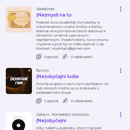
Společnost
(Ne)mysli na to
Podcast dvou studentek žurnalistiky a
mezinárodních vztahů Aničky a Kačky,
které se ve svých konverzacích dostávají k
tématům úměrně zajímavým i
nepříjemným. Poslechněte si, na co zrovna
myslíme a proč by to mělo zajímat i vás.
Kontakt: myslinato@gmail.com
5 epizod
0 odběratelů
Byznys
(Ne)obyčajní ľudia
Pozrite sa spolu s nami iným pohľadom na
ľudí, ktorých možno aj vy stretávate v
každodennom živote
9 epizod
0 odběratelů
Zábava
,
Komediální rozhovory
(Ne)obyčejní
Díky našemu podcastu, který mají pod