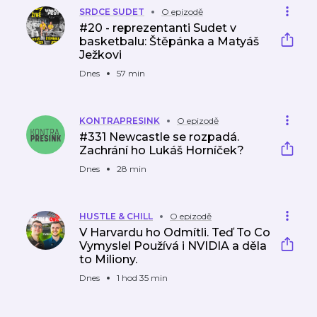
SRDCE SUDET
O epizodě
#20 - reprezentanti Sudet v
basketbalu: Štěpánka a Matyáš
Ježkovi
Dnes
57 min
KONTRAPRESINK
O epizodě
#331 Newcastle se rozpadá.
Zachrání ho Lukáš Horníček?
Dnes
28 min
HUSTLE & CHILL
O epizodě
V Harvardu ho Odmítli. Teď To Co
Vymyslel Používá i NVIDIA a děla
to Miliony.
Dnes
1 hod 35 min