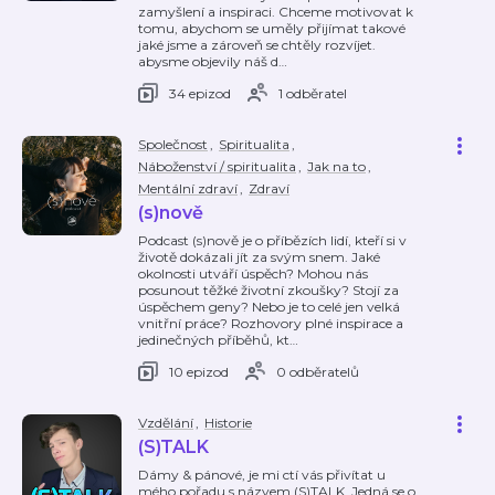
zamyšlení a inspiraci. Chceme motivovat k
tomu, abychom se uměly přijímat takové
jaké jsme a zároveň se chtěly rozvíjet.
abysme objevily náš d
…
34 epizod
1 odběratel
Společnost
,
Spiritualita
,
Náboženství / spiritualita
,
Jak na to
,
Mentální zdraví
,
Zdraví
(s)nově
Podcast (s)nově je o příbězích lidí, kteří si v
životě dokázali jít za svým snem. Jaké
okolnosti utváří úspěch? Mohou nás
posunout těžké životní zkoušky? Stojí za
úspěchem geny? Nebo je to celé jen velká
vnitřní práce? Rozhovory plné inspirace a
jedinečných příběhů, kt
…
10 epizod
0 odběratelů
Vzdělání
,
Historie
(S)TALK
Dámy & pánové, je mi ctí vás přivítat u
mého pořadu s názvem (S)TALK. Jedná se o