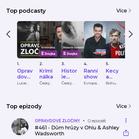
Top podcasty
Více
1.
2.
3.
4.
5.
6.
Oprav
Krimi
Histor
Ranní
Kecy
KRI
dové
nálka
ie
show
a
PŘÍ
zločin
české
politik
HY
Lucie
Český
Český
Evropa
Bohumil
Krimi
Bechynk
rozhlas
rozhlas
2
Pečinka,
Příbě
y
ho
a
ová
PETROS
zločin
MICHO
u
PULOS
Top epizody
Více
OPRAVDOVÉ ZLOČINY
O epizodě
#461 - Dům hrůzy v Ohiu & Ashley
Wadsworth