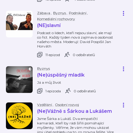
Zábava
,
Byznys
,
Podnikání
,
Komediální rozhovory
(NE)slavní
Podcast o lidech, kteří nejsou slavní, ale mají
co říct. Každý týden nová zajímavá osobnost
našeho města. Moderují: David Pospíšil Jan
Horváth
11 epizod
0 odběratelů
Byznys
(Ne)úspěšný mladík
Já a můj život
1 epizoda
0 odběratelů
Vzdělání
,
Osobní rozvoj
(Ne)Vážně s Šárkou a Lukášem
Jsme Šárka a Lukáš. Dva empatičtí
kamarádi, kteří by rádi šířili pomáhající
myšlenky. Věříme, že vám mohou ukázat
jiný úhel pohledu na to, co zrovna řešíte. Více