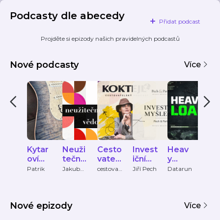
Podcasty dle abecedy
Přidat podcast
Projděte si epizody našich pravidelných podcastů
Nové podcasty
Více
Kytar
Neuži
Cesto
Invest
Heav
Wh
oví
tečné
vatels
iční
y
dan
veliká
vědo
ký
myšle
Load
e
Patrik
Jakub
cestovat
Jiří Pech
Datarun
Tanec
Tylčer
elsky-
Praha
ni
mosti
podc
nky
spe
podcast
ČRo
ast
Pech
s
Vltav
&
Nové epizody
Partn
Více
eři