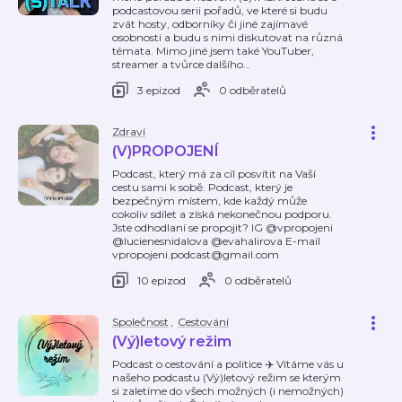
podcastovou serii pořadů, ve které si budu
zvát hosty, odborníky či jiné zajímavé
osobnosti a budu s nimi diskutovat na různá
témata. Mimo jiné jsem také YouTuber,
streamer a tvůrce dalšího
…
3 epizod
0 odběratelů
Zdraví
(V)PROPOJENÍ
Podcast, který má za cíl posvítit na Vaší
cestu sami k sobě. Podcast, který je
bezpečným místem, kde každý může
cokoliv sdílet a získá nekonečnou podporu.
Jste odhodlaní se propojit? IG @vpropojeni
@lucienesnidalova @evahalirova E-mail
vpropojeni.podcast@gmail.com
10 epizod
0 odběratelů
Společnost
,
Cestování
(Vý)letový režim
Podcast o cestování a politice ✈️ Vítáme vás u
našeho podcastu (Vý)letový režim se kterým
si zaletíme do všech možných (i nemožných)