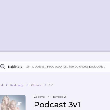
Najděte si:
od
Podcasty
Zábava
3v1
Zábava
Evropa 2
Podcast 3v1