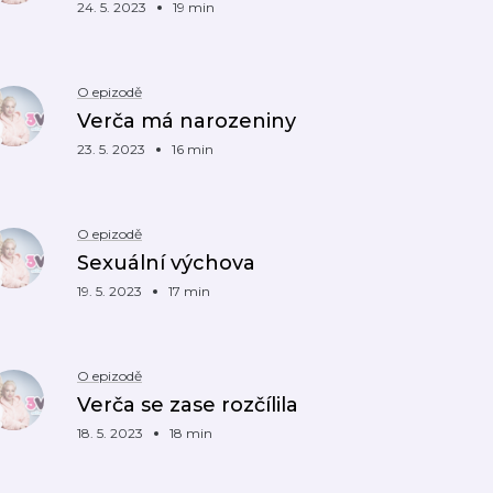
24. 5. 2023
19 min
O epizodě
Verča má narozeniny
23. 5. 2023
16 min
O epizodě
Sexuální výchova
19. 5. 2023
17 min
O epizodě
Verča se zase rozčílila
18. 5. 2023
18 min