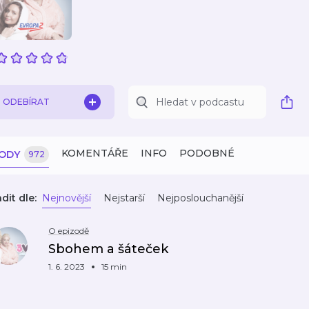
ODEBÍRAT
KOMENTÁŘE
INFO
PODOBNÉ
ZODY
972
dit dle:
Nejnovější
Nejstarší
Nejposlouchanější
O epizodě
Sbohem a šáteček
1. 6. 2023
15 min