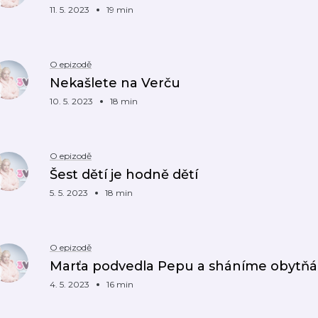
11. 5. 2023
19 min
O epizodě
Nekašlete na Verču
10. 5. 2023
18 min
O epizodě
Šest dětí je hodně dětí
5. 5. 2023
18 min
O epizodě
Marťa podvedla Pepu a sháníme obytňá
4. 5. 2023
16 min