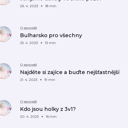
26. 4. 2023
18 min
O epizodě
Bulharsko pro všechny
25. 4. 2023
13 min
O epizodě
Najděte si zajíce a buďte nejšťastnější
21. 4. 2023
19 min
O epizodě
Kdo jsou holky z 3v1?
20. 4. 2023
16 min