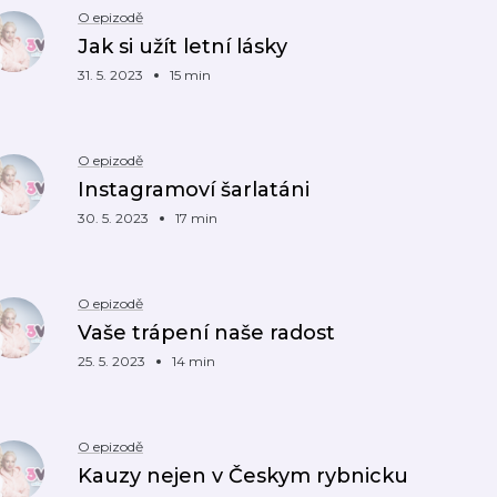
O epizodě
Jak si užít letní lásky
31. 5. 2023
15 min
O epizodě
Instagramoví šarlatáni
30. 5. 2023
17 min
O epizodě
Vaše trápení naše radost
25. 5. 2023
14 min
O epizodě
Kauzy nejen v Českym rybnicku