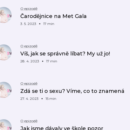
O epizodě
Čarodějnice na Met Gala
3. 5. 2023
17 min
O epizodě
Víš, jak se správně líbat? My už jo!
28. 4. 2023
17 min
O epizodě
Zdá se ti o sexu? Víme, co to znamená
27. 4. 2023
15 min
O epizodě
Jak jsme dávaly ve škole pozor