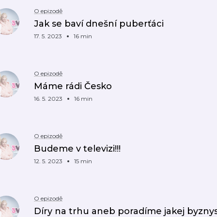
O epizodě
Jak se baví dnešní puberťáci
17. 5. 2023
16 min
O epizodě
Máme rádi Česko
16. 5. 2023
16 min
O epizodě
Budeme v televizi!!!
12. 5. 2023
15 min
O epizodě
Díry na trhu aneb poradíme jakej byznys 