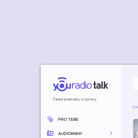
České podcasty a zprávy
Úv
PRO TEBE
AUDIOKNIHY