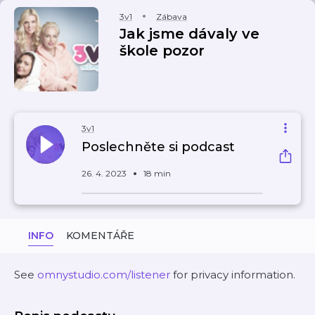
3v1
Zábava
Jak jsme dávaly ve
škole pozor
3v1
Poslechněte si podcast
26. 4. 2023
18 min
INFO
KOMENTÁŘE
See
omnystudio.com/listener
for privacy information.