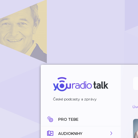
České podcasty a zprávy
Úv
PRO TEBE
AUDIOKNIHY