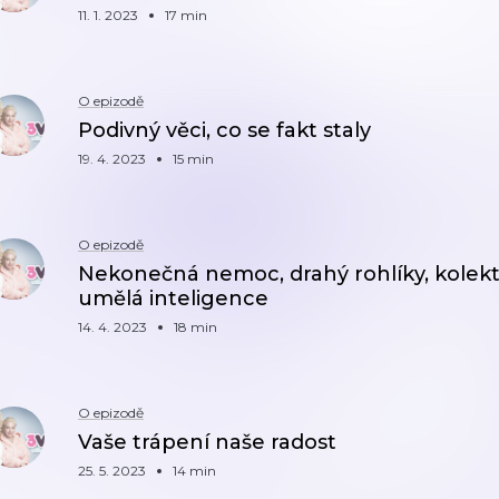
11. 1. 2023
17 min
O epizodě
Podivný věci, co se fakt staly
19. 4. 2023
15 min
O epizodě
Nekonečná nemoc, drahý rohlíky, kolek
umělá inteligence
14. 4. 2023
18 min
O epizodě
Vaše trápení naše radost
25. 5. 2023
14 min