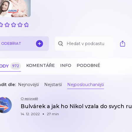
ODEBÍRAT
KOMENTÁŘE
INFO
PODOBNÉ
ZODY
972
dit dle:
Nejnovější
Nejstarší
Nejposlouchanější
O epizodě
Bulvárek a jak ho Nikol vzala do svych r
14. 12. 2022
27 min