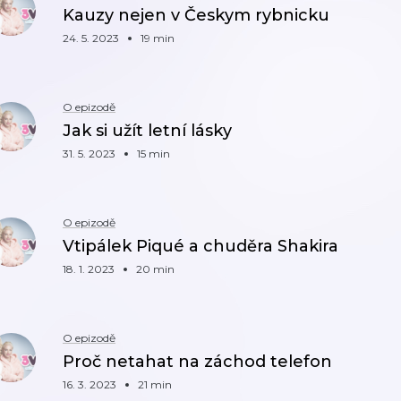
Kauzy nejen v Českym rybnicku
24. 5. 2023
19 min
O epizodě
Jak si užít letní lásky
31. 5. 2023
15 min
O epizodě
Vtipálek Piqué a chuděra Shakira
18. 1. 2023
20 min
O epizodě
Proč netahat na záchod telefon
16. 3. 2023
21 min