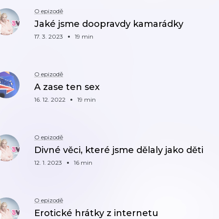
O epizodě
Jaké jsme doopravdy kamarádky
17. 3. 2023
19 min
O epizodě
A zase ten sex
16. 12. 2022
19 min
O epizodě
Divné věci, které jsme dělaly jako děti
12. 1. 2023
16 min
O epizodě
Erotické hrátky z internetu