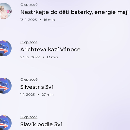
O epizodě
Nestrkejte do dětí baterky, energie mají
13. 1. 2023
16 min
O epizodě
Arichteva kazí Vánoce
23. 12. 2022
18 min
O epizodě
Silvestr s 3v1
1. 1. 2023
27 min
O epizodě
Slavík podle 3v1