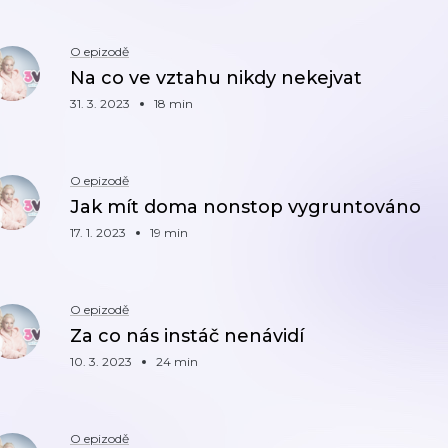
O epizodě
Na co ve vztahu nikdy nekejvat
31. 3. 2023
18 min
O epizodě
Jak mít doma nonstop vygruntováno
17. 1. 2023
19 min
O epizodě
Za co nás instáč nenávidí
10. 3. 2023
24 min
O epizodě