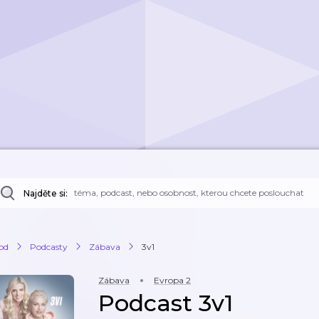
Najděte si:
od
Podcasty
Zábava
3v1
Zábava
Evropa 2
Podcast 3v1