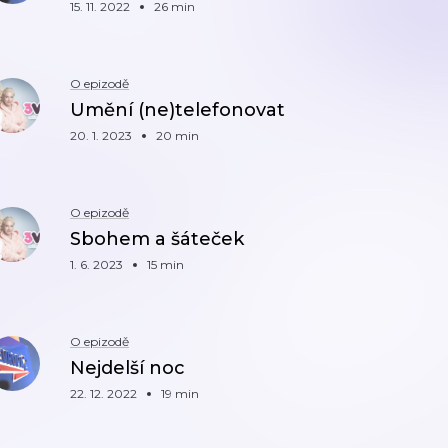
15. 11. 2022
26 min
O epizodě
Umění (ne)telefonovat
20. 1. 2023
20 min
O epizodě
Sbohem a šáteček
1. 6. 2023
15 min
O epizodě
Nejdelší noc
22. 12. 2022
19 min