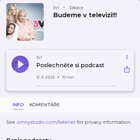
3v1
Zábava
Budeme v televizi!!!
3v1
Poslechněte si podcast
12. 5. 2023
15 min
INFO
KOMENTÁŘE
See
omnystudio.com/listener
for privacy information.