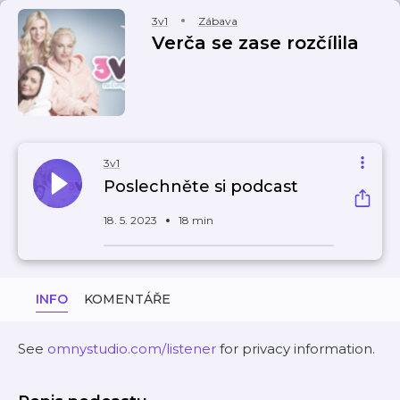
3v1
Zábava
Verča se zase rozčílila
3v1
Poslechněte si podcast
18. 5. 2023
18 min
INFO
KOMENTÁŘE
See
omnystudio.com/listener
for privacy information.