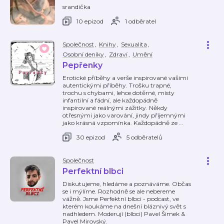
srandička
10 epizod
1 odběratel
Společnost
,
Knihy
,
Sexualita
,
Osobní deníky
,
Zdraví
,
Umění
Pepřenky
Erotické příběhy a verše inspirované vašimi
autentickými příběhy. Trošku trapné,
trochu s chybami, lehce dotěrné, místy
infantilní a fádní, ale každopádně
inspirované reálnými zážitky. Někdy
otřesnými jako varování, jindy příjemnými
jako krásná vzpomínka. Každopádně ze
…
30 epizod
5 odběratelů
Společnost
Perfektní blbci
Diskutujeme, hledáme a poznáváme. Občas
se i mýlíme. Rozhodně se ale nebereme
vážně. Jsme Perfektní blbci - podcast, ve
kterém koukáme na dnešní bláznivý svět s
nadhledem. Moderují (blbci) Pavel Šimek &
Pavel Mirovský.