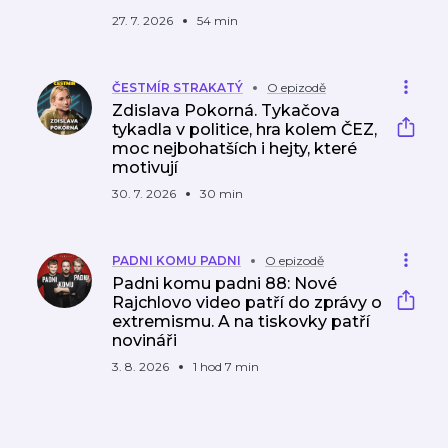
27. 7. 2026
54 min
ČESTMÍR STRAKATÝ
O epizodě
Zdislava Pokorná. Tykačova
tykadla v politice, hra kolem ČEZ,
moc nejbohatších i hejty, které
motivují
30. 7. 2026
30 min
PADNI KOMU PADNI
O epizodě
Padni komu padni 88: Nové
Rajchlovo video patří do zprávy o
extremismu. A na tiskovky patří
novináři
3. 8. 2026
1 hod 7 min