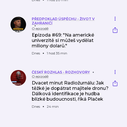
PŘEDPOKLAD ÚSPĚCHU - ŽIVOT V
ZAHRANIČÍ
O epizodě
Epizoda #69: "Na americké
univerzitě si můžeš vydělat
miliony dolarů."
Dnes
1 hod 35 min
ČESKÝ ROZHLAS - ROZHOVORY
O epizodě
Dvacet minut Radiožurnálu: Jak
těžké je dopátrat majitele dronu?
Dálková identifikace je hudba
blízké budoucnosti, říká Plaček
Dnes
24 min