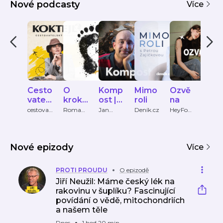
Nové podcasty
Více
Cesto
O
Komp
Mimo
Ozvě
mi.l
vatels
krok
ost |
roli
na
ove
ký
dál
Podc
cestovat
Romana
Jan
Deník.cz
HeyFom
Micha
elsky-
, Denisa,
Tománe
o
Kleme
podc
ast
podcast
Marek
k
ová a
ast
Jana
Lucie
Tomá
Koho
Nové epizody
nka
Více
ová
PROTI PROUDU
O epizodě
Jiří Neužil: Máme český lék na
rakovinu v šuplíku? Fascinující
povídání o vědě, mitochondriích
a našem těle
Dnes
1 hod 20 min