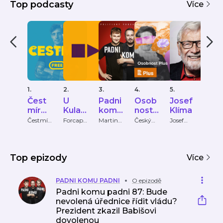
Top podcasty
Více
1.
2.
3.
4.
5.
6.
Čest
U
Padni
Osob
Josef
Mot
mír
Kulat
komu
nost
Klíma
za
Strak
ého
padni
Plus
kat
Čestmír
Forcapt
Martin
Český
Josef
Youra
Strakatý
ure
Bartkov
rozhlas
Klíma
Talk
atý
stolu
m
ský,
Martin
Bryś,
Top epizody
Více
Oliver
Adámek
PADNI KOMU PADNI
O epizodě
Padni komu padni 87: Bude
nevolená úřednice řídit vládu?
Prezident zkazil Babišovi
dovolenou