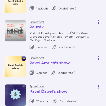
1 epizoda
0 odběratelů
Společnost
Pauzák
Podcast Fakulty architektury ČVUT v Praze.
O svobodě tvořit jinak s Pavlem Fuchsem &
Ondřejem Šmídou
13 epizod
2 odběratelé
Společnost
Pavel Amrich's show
3 epizod
0 odběratelů
Společnost
Pavel Ďabel's show
23 epizod
0 odběratelů