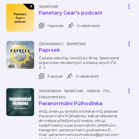
Společnost
Panetary Gear's podcast
1 epizoda
0 odběratelů
Zpravodajství
,
Společnost
Paprsek
Časopis odbočky Havlíčkův Brod, Sjednocené
organizace nevidomých a slabozrakých ČR,
Z. S.
3 epizod
0 odběratelů
Volnočasové
,
Společnost
,
Historie
,
Hry
,
Dokumentární
Paranormální Půlhodinka
Ahoj, jmenuju se Káťa a tohle je můj podcast
Paranormální Půlhodinka, kde se několikrát
do měsíce přibližně půl hodiny věnuji
nadpřirozenu a paranormálním příběhům.
Instagram: paranormalni_pulhodinka E-
mail: paranormalni.pulhodinka@gmail.com