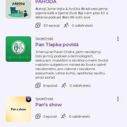
PÁHODA
⋒ahoj! Jsme Vojta & Anička ⋒rádi cestujeme,
pijeme kafe a žijeme život ⋒je nám přes 30 a
děláme podcast ⋒do life with love
30 epizod
0 odběratelů
Společnost
Pan Tlapka povídá
Jmenuji se Pavel Ondra, jsem nevidomý.
toto je můj podcast o technologiích,
cestování, masážích a zkrátka o mém životě.
nabízím subjektivní náhled do života úplně
nevidomého, pro vidomé i nevidomé
posluchače. Lehce švihlý, apolitický osvětu
plnící pořad.
8 epizod
0 odběratelů
Společnost
Pan's show
5 epizod
0 odběratelů