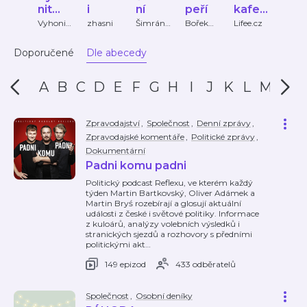
nit
i
ní
peří
kafee
PS: 
ďábla
čko
bole
Vyhonit
zhasni
Šimrání
Bořek
Lifee.cz
ZAP
ďábla
s
Slezáček
o
Markéto
, David
Doporučené
Dle abecedy
u
Shorf
A
B
C
D
E
F
G
H
I
J
K
L
M
N
Zpravodajství
,
Společnost
,
Denní zprávy
,
Zpravodajské komentáře
,
Politické zprávy
,
Dokumentární
Padni komu padni
Politický podcast Reflexu, ve kterém každý
týden Martin Bartkovský, Oliver Adámek a
Martin Bryś rozebírají a glosují aktuální
události z české i světové politiky. Informace
z kuloárů, analýzy volebních výsledků i
stranických sjezdů a rozhovory s předními
politickými akt
…
149 epizod
433 odběratelů
Společnost
,
Osobní deníky