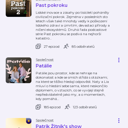
Past pokroku
Lidské inovace a zásahy po tisíciletí poháněly
civilizační pokrok. Zejména v posledních sto
letech však také mnohdy vedly k poškození
lidského zdraví a úmrtím, devastaci přírody a
ničení ekosystémů. Druhá řada podcastové
série Past pokroku se podívá na nejhorší
katastro
…
27 epizod
85 odběratelů
Společnost
Patálie
Patálie jsou prostor, kde se nehraje na
dokonalost a kde se smích střídá s otázkami,
na které se těžko hledají odpovědi. Naty a Lia
mluví o hledání sebe sama, které neskončilo
diplomem, o vztazích, co se vyvíjejí stejně
nepředvídatelně jako my, a o momentech,
kdy pomáhá
…
185 epizod
123 odběratelů
Společnost
Patrik Žitník's show