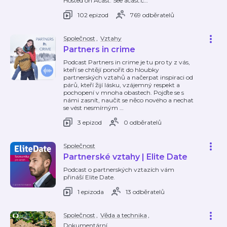
Hosted on Acast. See acast.c
…
102 epizod
769 odběratelů
Společnost
,
Vztahy
Partners in crime
Podcast Partners in crime je tu pro ty z vás,
kteří se chtějí ponořit do hloubky
partnerských vztahů a načerpat inspiraci od
párů, kteří žijí lásku, vzájemný respekt a
pochopení v mnoha obastech. Pojďte se s
námi zasnít, naučit se něco nového a nechat
se vést nesmírným
…
3 epizod
0 odběratelů
Společnost
Partnerské vztahy | Elite Date
Podcast o partnerských vztazích vám
přináší Elite Date.
1 epizoda
13 odběratelů
Společnost
,
Věda a technika
,
Dokumentární