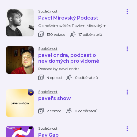
Společnost
Pavel Mirovský Podcast
O dnešním světě s Pavlem Mirovským
130 epizod
17 odběratelů
Společnost
pavel ondra, podcast o
nevidomých pro vidomé.
Podcast by pavel ondra
4 epizod
0 odběratelů
Společnost
pavel's show
2 epizod
0 odběratelů
Společnost
Pay Gap