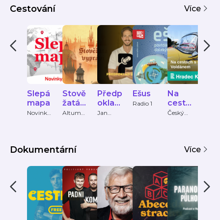
Cestování
Více
Slepá
Stově
Předp
Ešus
Na
Let
mapa
žatá
oklad
cestá
ký
Radio 1
vyprá
úspěc
ch s
Pod
Novinky.
Altum
Jan
Český
fly Ro
cz
voice
Ráca
rozhlas
ví
hu -
Petre
ast
život
m
v
Voldá
Dokumentární
zahra
nem
Více
ničí