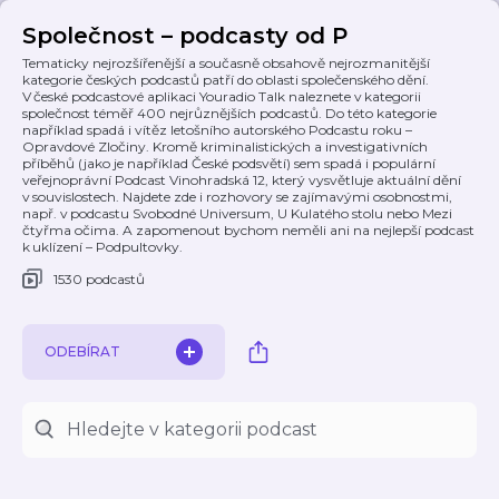
Společnost – podcasty od P
Tematicky nejrozšířenější a současně obsahově nejrozmanitější
kategorie českých podcastů patří do oblasti společenského dění.
V české podcastové aplikaci Youradio Talk naleznete v kategorii
společnost téměř 400 nejrůznějších podcastů. Do této kategorie
například spadá i vítěz letošního autorského Podcastu roku –
Opravdové Zločiny. Kromě kriminalistických a investigativních
příběhů (jako je například České podsvětí) sem spadá i populární
veřejnoprávní Podcast Vinohradská 12, který vysvětluje aktuální dění
v souvislostech. Najdete zde i rozhovory se zajímavými osobnostmi,
např. v podcastu Svobodné Universum, U Kulatého stolu nebo Mezi
čtyřma očima. A zapomenout bychom neměli ani na nejlepší podcast
k uklízení – Podpultovky.
1530 podcastů
ODEBÍRAT