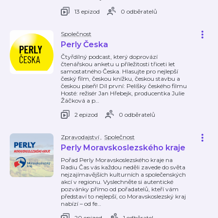
13 epizod
0 odběratelů
Společnost
Perly Česka
Čtyřdílný podcast, který doprovází
čtenářskou anketu u příležitosti třiceti let
samostatného Česka. Hlasujte pro nejlepší
český film, českou knížku, českou stavbu a
českou píseň! Díl první: Pelíšky českého filmu
Hosté: režisér Jan Hřebejk, producentka Julie
Žáčková a p
…
2 epizod
0 odběratelů
Zpravodajství
,
Společnost
Perly Moravskoslezského kraje
Pořad Perly Moravskoslezského kraje na
Radiu Čas vás každou neděli zavede do světa
nejzajímavějších kulturních a společenských
akcí v regionu. Vyslechněte si autentické
pozvánky přímo od pořadatelů, kteří vám
představí to nejlepší, co Moravskoslezský kraj
nabízí – od fe
…
20 epizod
1 odběratel