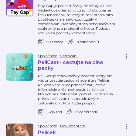
Pay Gap je podcast Šárky Homfray a Lucie
Václavkové o ženách v práci. Diskutujeme
řadu fenoménu, se kterými se v pracovním
životě setkáme, jako jsou rozdíly v
odměňování, skleněný strop nebo slaďování
soukromého a profesního života. Podcast
vzniká za podpory komentářové
…
50 epizod
11 odběratelů
Společnost
,
Cestování
PeliCast - cestujte na plné
pecky
PeliCast je cestovateľský podcast, ktorý pre
vás pripravuje cestovná agentúra Pelikán.
Pelicast vám bude prinášať zaujímavé
informácie o rôznych destináciách, do
ktorých sa určite oplatí pozrieť. Budeme sa
prihovárať k vám – dobrodružným
cestovateľom, ktorí túžia po spo
…
15 epizod
17 odběratelů
Společnost
,
Dokumentární
Pelíšek