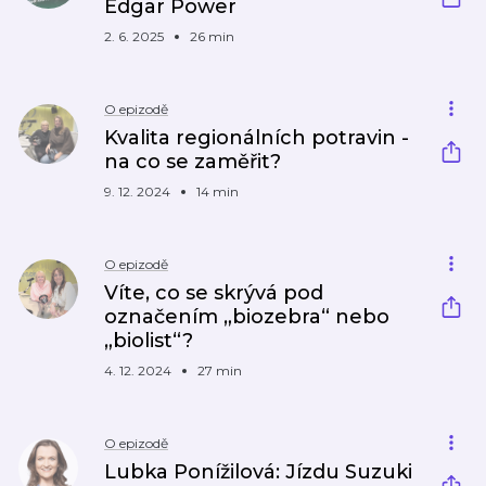
Edgar Power
2. 6. 2025
26 min
O epizodě
Kvalita regionálních potravin -
na co se zaměřit?
9. 12. 2024
14 min
O epizodě
Víte, co se skrývá pod
označením „biozebra“ nebo
„biolist“?
4. 12. 2024
27 min
O epizodě
Lubka Ponížilová: Jízdu Suzuki