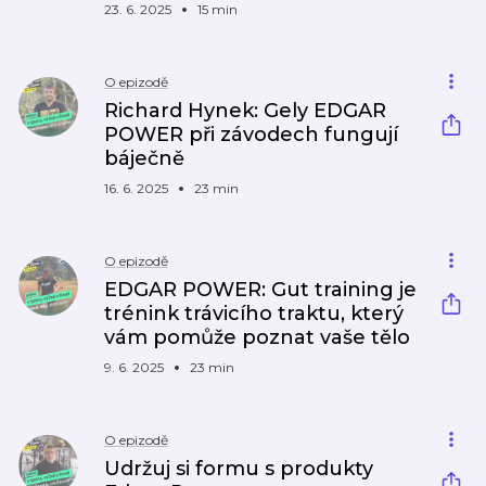
23. 6. 2025
15 min
O epizodě
Richard Hynek: Gely EDGAR
POWER při závodech fungují
báječně
16. 6. 2025
23 min
O epizodě
EDGAR POWER: Gut training je
trénink trávicího traktu, který
vám pomůže poznat vaše tělo
9. 6. 2025
23 min
O epizodě
Udržuj si formu s produkty