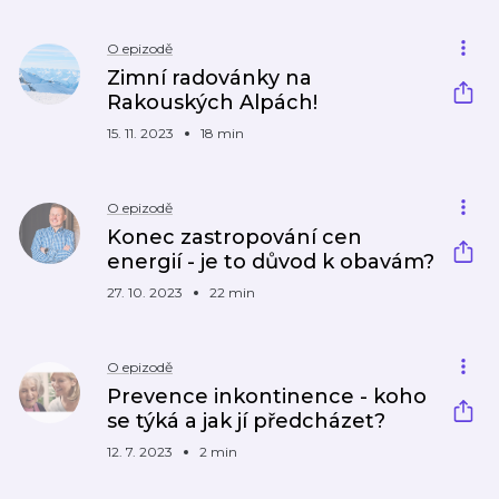
O epizodě
Zimní radovánky na
Rakouských Alpách!
15. 11. 2023
18 min
O epizodě
Konec zastropování cen
energií - je to důvod k obavám?
27. 10. 2023
22 min
O epizodě
Prevence inkontinence - koho
se týká a jak jí předcházet?
12. 7. 2023
2 min