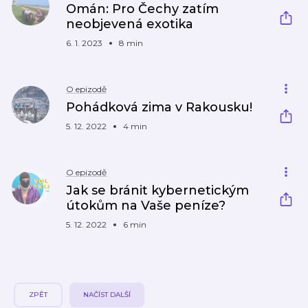
Omán: Pro Čechy zatím
neobjevená exotika
6. 1. 2023
8 min
O epizodě
Pohádková zima v Rakousku!
5. 12. 2022
4 min
O epizodě
Jak se bránit kybernetickým
útokům na Vaše peníze?
5. 12. 2022
6 min
ZPĚT
NAČÍST DALŠÍ