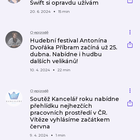
Swift si opravdu užívám
20. 6. 2024
15 min
O epizodě
Hudební festival Antonína
Dvořáka Příbram začíná už 25.
dubna. Nabídne i hudbu
dalších velikánů!
10. 4. 2024
22 min
O epizodě
Soutěž Kancelář roku nabídne
přehlídku nejhezčích
pracovních prostředí v ČR.
Vítěze vyhlásíme začátkem
června
9. 4. 2024
1 min