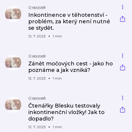
O epizodě
Inkontinence v těhotenství -
problém, za který není nutné
se stydět.
12. 7. 2023
1 min
O epizodě
Zánět močových cest - jako ho
poznáme a jak vzniká?
12. 7. 2023
1 min
O epizodě
Čtenářky Blesku testovaly
inkontinenční vložky! Jak to
dopadlo?
12. 7. 2023
1 min