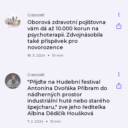
O epizodě
Oborová zdravotní pojišťovna
vám dá až 10.000 korun na
psychoterapii. Zdvojnásobila
také příspěvek pro
novorozence
18. 3. 2024
10 min
O epizodě
"Přijďte na Hudební festival
Antonína Dvořáka Příbram do
nádherných prostor
industriální hutě nebo starého
špejcharu," zve jeho ředitelka
Albína Dědičík Houšková
7. 2. 2024
15 min