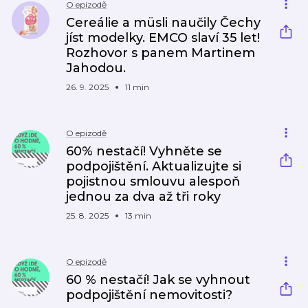
O epizodě
Cereálie a müsli naučily Čechy
jíst modelky. EMCO slaví 35 let!
Rozhovor s panem Martinem
Jahodou.
26. 9. 2025
11 min
O epizodě
60% nestačí! Vyhněte se
podpojištění. Aktualizujte si
pojistnou smlouvu alespoň
jednou za dva až tři roky
25. 8. 2025
13 min
O epizodě
60 % nestačí! Jak se vyhnout
podpojištění nemovitosti?