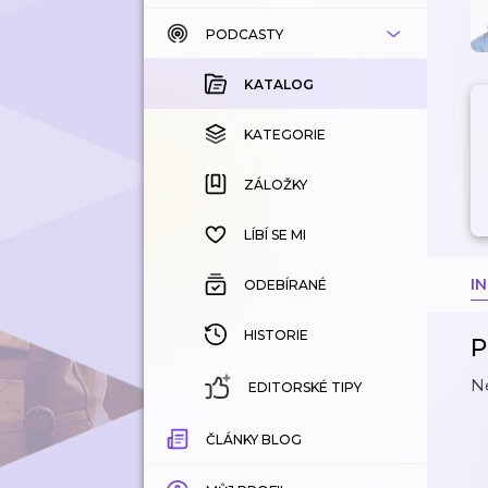
PODCASTY
KATALOG
KOUPENÉ
KATALOG
KATEGORIE
KATEGORIE
ZÁLOŽKY
ZÁLOŽKY
HISTORIE
LÍBÍ SE MI
I
ODEBÍRANÉ
HISTORIE
P
Ne
EDITORSKÉ TIPY
ČLÁNKY BLOG