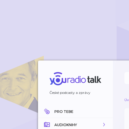
České podcasty a zprávy
Úv
PRO TEBE
AUDIOKNIHY