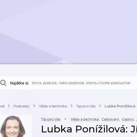
Najděte si:
od
Podcasty
Věda a technika
Tip pro Vás
Lubka Ponížilová: J
Tip pro Vás
Věda a technika
,
Cestování
,
Gastro
,
Lubka Ponížilová: J