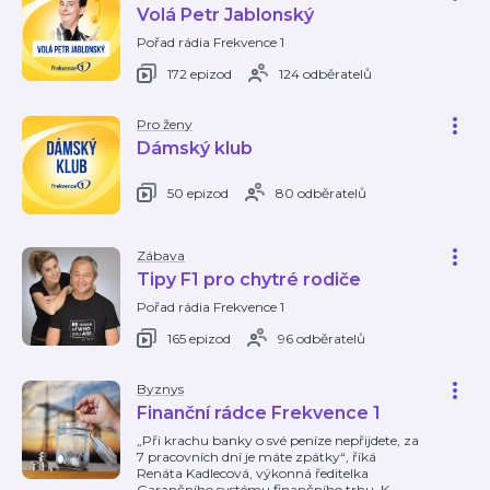
Volá Petr Jablonský
Pořad rádia Frekvence 1
172 epizod
124 odběratelů
Pro ženy
Dámský klub
50 epizod
80 odběratelů
Zábava
Tipy F1 pro chytré rodiče
Pořad rádia Frekvence 1
165 epizod
96 odběratelů
Byznys
Finanční rádce Frekvence 1
„Při krachu banky o své peníze nepřijdete, za
7 pracovních dní je máte zpátky“, říká
Renáta Kadlecová, výkonná ředitelka
Garančního systému finančního trhu. K