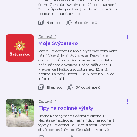
čemu Garanční systém slouží a co znamená,
že je můj vklad pojištěný, se dozvíte v našem
podcastu Finanční rádc
…
4 epizod
6 odběratelů
Cestování
Moje Švýcarsko
Rádio Frekvence 1 a MojeSvycarsko.com Vám
přináší seriál Moje Švýcarsko. Dozvíte se
spoustu tipů, co v této krásné zemi vidět a
zažít během dovolené. Pořad běží v rádiu
Frekvence 1 každou sobotu mezi 12. a 13.
hodinou a neděli mezi 16. a 17 hodinou. Více
informací najd
…
19 epizod
34 odběratelů
Cestování
Tipy na rodinné výlety
Nevíte kam vyrazit s dětmi o víkendu?
Nechte se inspirovat našimi tipy na rodinné
výlety s Frekvencí 1 a užijte si spolu krásné
chvíle cestováním po Čechách a Moravě.