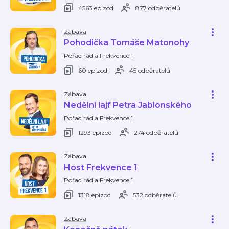
4563 epizod
877 odběratelů
Zábava
Pohodička Tomáše Matonohy
Pořad rádia Frekvence 1
60 epizod
45 odběratelů
Zábava
Nedělní lajf Petra Jablonského
Pořad rádia Frekvence 1
1293 epizod
274 odběratelů
Zábava
Host Frekvence 1
Pořad rádia Frekvence 1
1318 epizod
532 odběratelů
Zábava