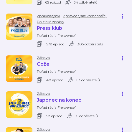
65 epizod
34 odběratelů
Zpravodajství
,
Zpravodajské komentáře
,
Politické zprávy
Press klub
Pořad rádia Frekvence 1
1578 epizod
305 odběratelů
Zábava
Cože
Pořad rádia Frekvence 1
140 epizod
113 odběratelů
Zábava
Japonec na konec
Pořad rádia Frekvence 1
158 epizod
31 odběratelů
Zábava