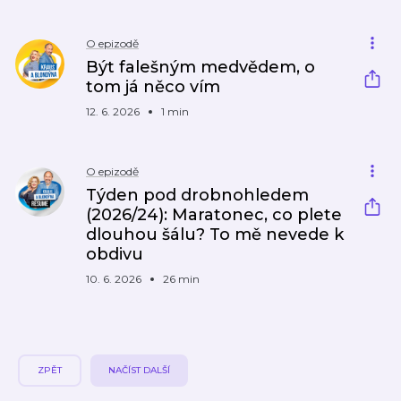
O epizodě
Být falešným medvědem, o
tom já něco vím
12. 6. 2026
1 min
O epizodě
Týden pod drobnohledem
(2026/24): Maratonec, co plete
dlouhou šálu? To mě nevede k
obdivu
10. 6. 2026
26 min
ZPĚT
NAČÍST DALŠÍ