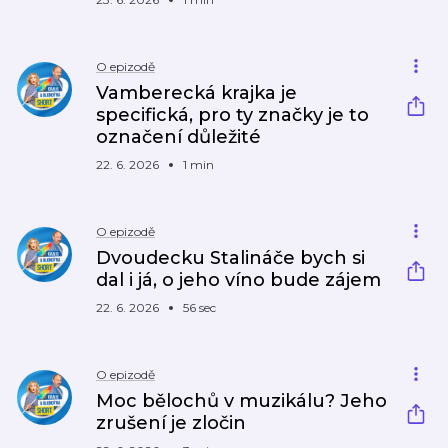
O epizodě
Vamberecká krajka je
specifická, pro ty značky je to
označení důležité
22. 6. 2026
1 min
O epizodě
Dvoudecku Stalináče bych si
dal i já, o jeho víno bude zájem
22. 6. 2026
56 sec
O epizodě
Moc bělochů v muzikálu? Jeho
zrušení je zločin