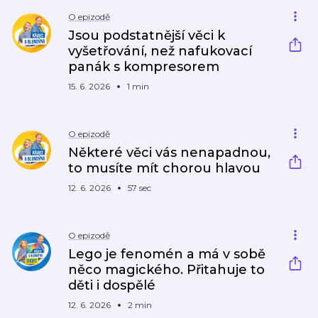
O epizodě
Jsou podstatnější věci k
vyšetřování, než nafukovací
panák s kompresorem
15. 6. 2026
1 min
O epizodě
Některé věci vás nenapadnou,
to musíte mít chorou hlavou
12. 6. 2026
57 sec
O epizodě
Lego je fenomén a má v sobě
něco magického. Přitahuje to
děti i dospělé
12. 6. 2026
2 min