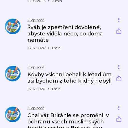
22. 6. 2026
3 min
O epizodě
Šváb je zpestření dovolené,
abyste viděla něco, co doma
nemáte
18. 6. 2026
1 min
O epizodě
Kdyby všichni běhali k letadlům,
asi bychom z toho klidný nebyli
18. 6. 2026
1 min
O epizodě
Chalivát Británie se proměnil v
ochranu všech muslimských