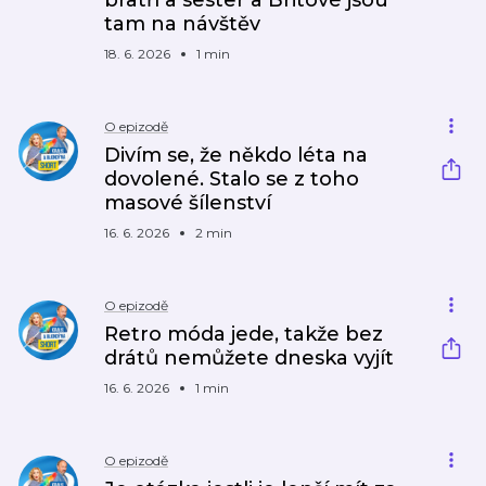
bratří a sester a Britové jsou
tam na návštěv
18. 6. 2026
1 min
O epizodě
Divím se, že někdo léta na
dovolené. Stalo se z toho
masové šílenství
16. 6. 2026
2 min
O epizodě
Retro móda jede, takže bez
drátů nemůžete dneska vyjít
16. 6. 2026
1 min
O epizodě