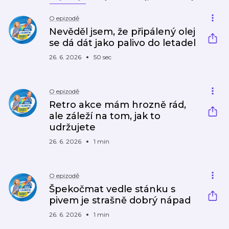
O epizodě
Nevěděl jsem, že připálený olej
se dá dát jako palivo do letadel
26. 6. 2026
50 sec
O epizodě
Retro akce mám hrozně rád,
ale záleží na tom, jak to
udržujete
26. 6. 2026
1 min
O epizodě
Špekočmat vedle stánku s
pivem je strašně dobrý nápad
26. 6. 2026
1 min