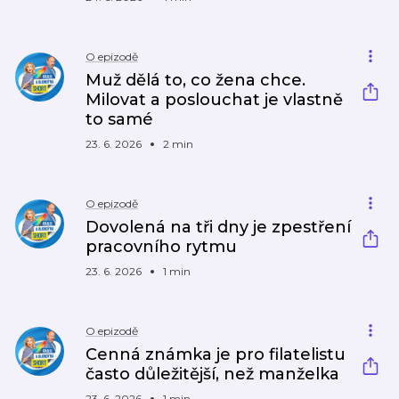
O epizodě
Muž dělá to, co žena chce.
Milovat a poslouchat je vlastně
to samé
23. 6. 2026
2 min
O epizodě
Dovolená na tři dny je zpestření
pracovního rytmu
23. 6. 2026
1 min
O epizodě
Cenná známka je pro filatelistu
často důležitější, než manželka
23. 6. 2026
1 min