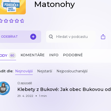
Matonohy
ODEBÍRAT
KOMENTÁŘE
INFO
PODOBNÉ
ZODY
60
dit dle:
Nejnovější
Nejstarší
Nejposlouchanější
O epizodě
Klebety z Bukové: Jak obec Bukovou od
29. 4. 2022
1 min