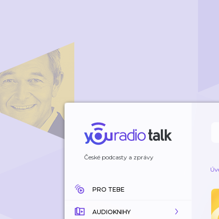
České podcasty a zprávy
Úv
PRO TEBE
AUDIOKNIHY