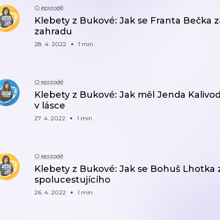
O epizodě
Klebety z Bukové: Jak se Franta Bečka zal
zahradu
28. 4. 2022
1 min
O epizodě
Klebety z Bukové: Jak měl Jenda Kalivoda
v lásce
27. 4. 2022
1 min
O epizodě
Klebety z Bukové: Jak se Bohuš Lhotka 
spolucestujícího
26. 4. 2022
1 min