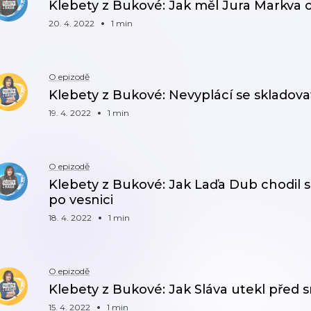
Klebety z Bukové: Jak měl Jura Markva o
20. 4. 2022
1 min
O epizodě
Klebety z Bukové: Nevyplácí se skladov
19. 4. 2022
1 min
O epizodě
Klebety z Bukové: Jak Laďa Dub chodil
po vesnici
18. 4. 2022
1 min
O epizodě
Klebety z Bukové: Jak Sláva utekl před s
15. 4. 2022
1 min