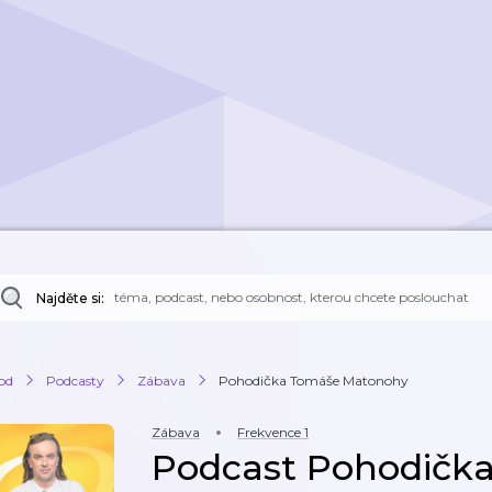
Najděte si:
od
Podcasty
Zábava
Pohodička Tomáše Matonohy
Zábava
Frekvence 1
Podcast Pohodičk