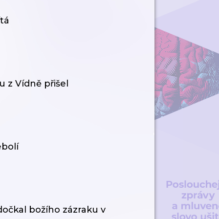
ítá
u z Vídně přišel
ebolí
dočkal božího zázraku v