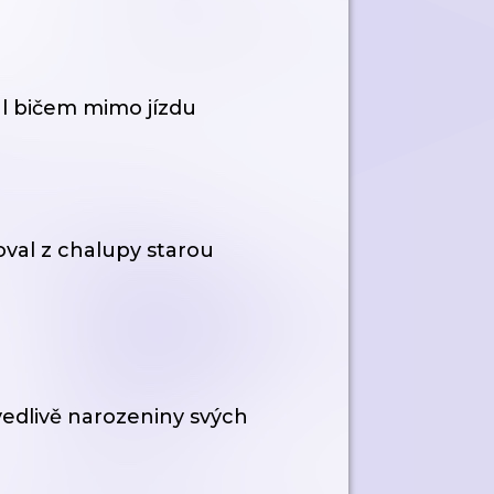
al bičem mimo jízdu
oval z chalupy starou
vedlivě narozeniny svých