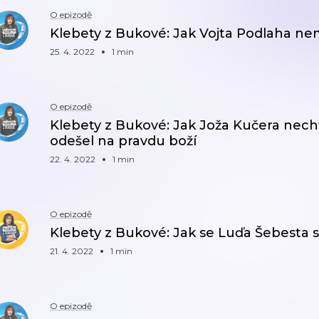
O epizodě
Klebety z Bukové: Jak Vojta Podlaha ne
25. 4. 2022
1 min
O epizodě
Klebety z Bukové: Jak Joža Kučera nechtě
odešel na pravdu boží
22. 4. 2022
1 min
O epizodě
Klebety z Bukové: Jak se Luďa Šebesta 
21. 4. 2022
1 min
O epizodě