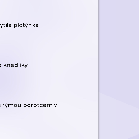
ytila plotýnka
é knedlíky
 s rýmou porotcem v