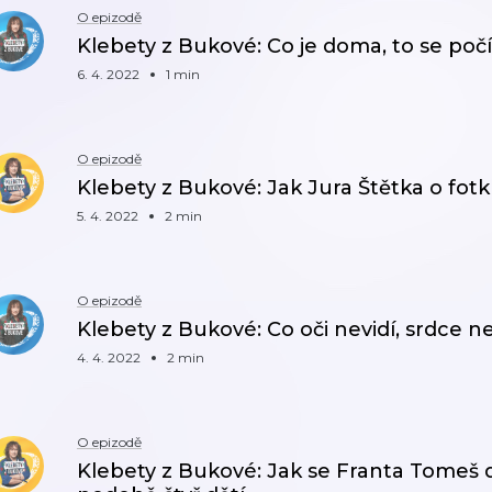
O epizodě
Klebety z Bukové: Co je doma, to se poč
6. 4. 2022
1 min
O epizodě
Klebety z Bukové: Jak Jura Štětka o fotk
5. 4. 2022
2 min
O epizodě
Klebety z Bukové: Co oči nevidí, srdce n
4. 4. 2022
2 min
O epizodě
Klebety z Bukové: Jak se Franta Tomeš 