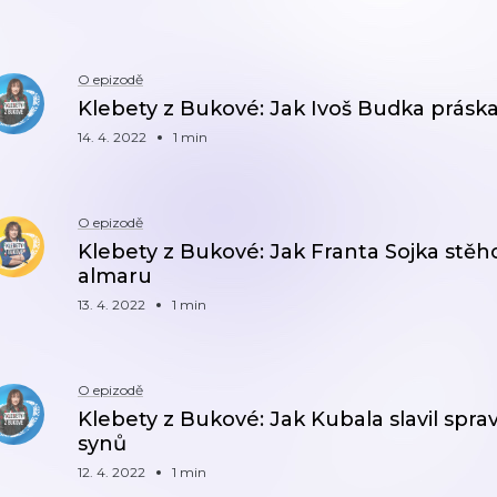
O epizodě
Klebety z Bukové: Jak Ivoš Budka prásk
14. 4. 2022
1 min
O epizodě
Klebety z Bukové: Jak Franta Sojka stěh
almaru
13. 4. 2022
1 min
O epizodě
Klebety z Bukové: Jak Kubala slavil spra
synů
12. 4. 2022
1 min