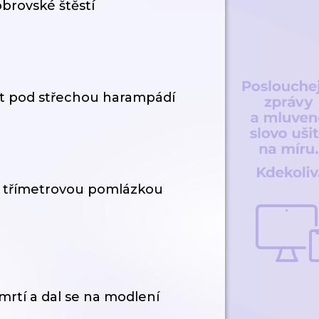
brovské štěstí
at pod střechou harampádí
 s třímetrovou pomlázkou
mrtí a dal se na modlení