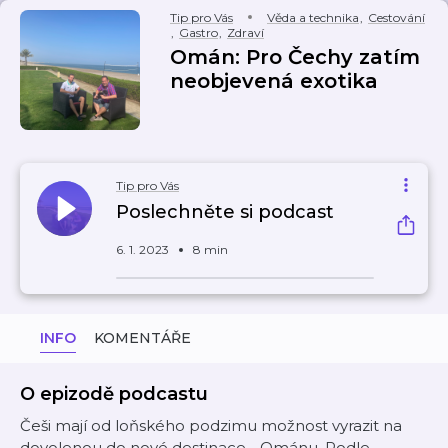
Tip pro Vás
Věda a technika
,
Cestování
,
Gastro
,
Zdraví
Omán: Pro Čechy zatím
neobjevená exotika
Tip pro Vás
Poslechněte si podcast
6. 1. 2023
8 min
INFO
KOMENTÁŘE
O epizodě podcastu
Češi mají od loňského podzimu možnost vyrazit na
dovolenou do nové destinace - Ománu. Podle