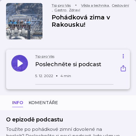
Tip pro Vás
Věda a technika
,
Cestování
,
Gastro
,
Zdraví
Pohádková zima v
Rakousku!
Tip pro Vás
Poslechněte si podcast
5. 12. 2022
4 min
INFO
KOMENTÁŘE
O epizodě podcastu
Toužíte po pohádkové zimní dovolené na
horách? Poslechněte si nový podcast, kde vám ve