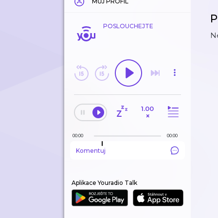
MŮJ PROFIL
P
POSLOUCHEJTE
Ne
1.00
×
00:00
00:00
Komentuj
Aplikace Youradio Talk