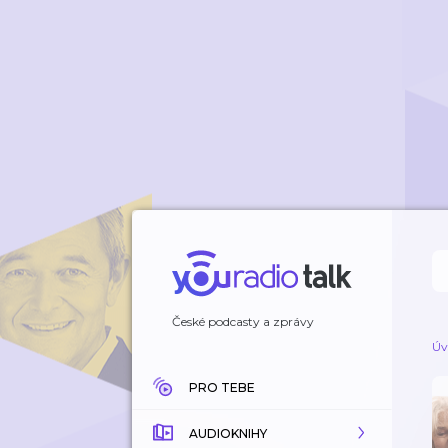
České podcasty a zprávy
Úv
PRO TEBE
AUDIOKNIHY