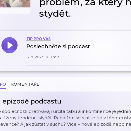
problém, za který 
stydět.
TIP PRO VÁS
Poslechněte si podcast
12. 7. 2023
1 min
NFO
KOMENTÁŘE
 epizodě podcastu
 společnosti přetrvávají určitá tabu a inkontinence je jední
jí ženy tendenci stydět. Řada žen se s ní setká v těhotenst
evence? A jak zůstat v suchu? Více v nové epizodě nebo n