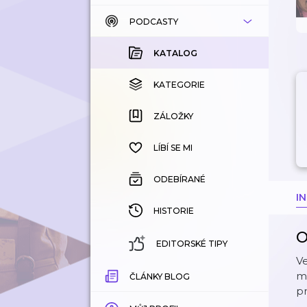
PODCASTY
KATALOG
KOUPENÉ
KATALOG
KATEGORIE
KATEGORIE
ZÁLOŽKY
ZÁLOŽKY
HISTORIE
LÍBÍ SE MI
ODEBÍRANÉ
I
HISTORIE
O
EDITORSKÉ TIPY
Ve
ma
ČLÁNKY BLOG
pr