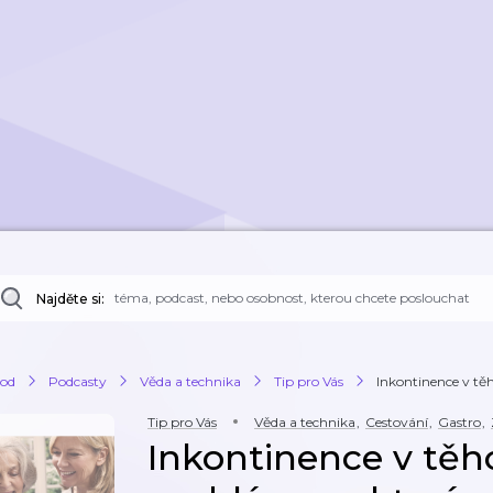
Najděte si:
od
Podcasty
Věda a technika
Tip pro Vás
Inkontinence v těh
Tip pro Vás
Věda a technika
,
Cestování
,
Gastro
,
Inkontinence v těho