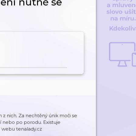
není nutné se
m z nich. Za nechtěný únik moči se
ví nebo po porodu. Existuje
a webu tenalady.cz