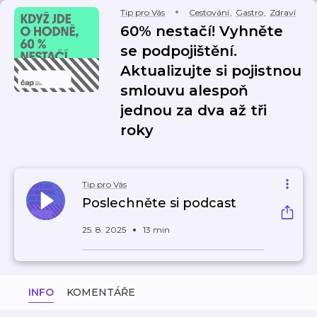
Tip pro Vás
Cestování
,
Gastro
,
Zdraví
60% nestačí! Vyhněte
se podpojištění.
Aktualizujte si pojistnou
smlouvu alespoň
jednou za dva až tři
roky
Tip pro Vás
Poslechněte si podcast
25. 8. 2025
13 min
INFO
KOMENTÁŘE