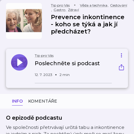
Tip pro Vás
Věda a technika
,
Cestování
,
Gastro
,
Zdraví
Prevence inkontinence
- koho se týká a jak jí
předcházet?
Tip pro Vás
Poslechněte si podcast
12. 7. 2023
2 min
INFO
KOMENTÁŘE
O epizodě podcastu
Ve společnosti přetrvávají určitá tabu a inkontinence
je jedním z nich. Za nechtěný únik moči se mají ženy