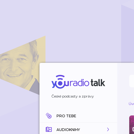
České podcasty a zprávy
Úv
PRO TEBE
AUDIOKNIHY