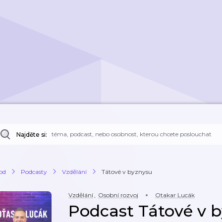
Najděte si:
od
Podcasty
Vzdělání
Tátové v byznysu
Vzdělání
,
Osobní rozvoj
Otakar Lucák
Podcast Tátové v 