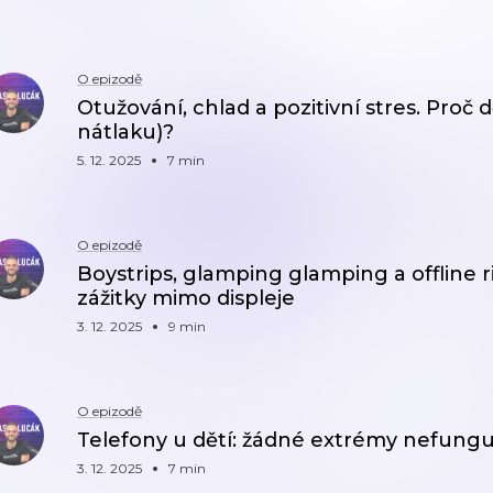
O epizodě
Otužování, chlad a pozitivní stres. Proč d
nátlaku)?
5. 12. 2025
7 min
O epizodě
Boystrips, glamping glamping a offline ri
zážitky mimo displeje
3. 12. 2025
9 min
O epizodě
Telefony u dětí: žádné extrémy nefungu
3. 12. 2025
7 min