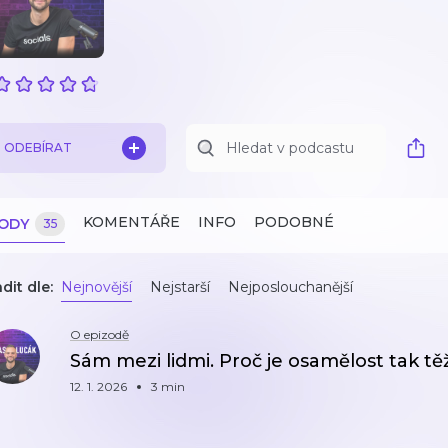
ODEBÍRAT
KOMENTÁŘE
INFO
PODOBNÉ
ZODY
35
dit dle:
Nejnovější
Nejstarší
Nejposlouchanější
O epizodě
Sám mezi lidmi. Proč je osamělost tak tě
12. 1. 2026
3 min