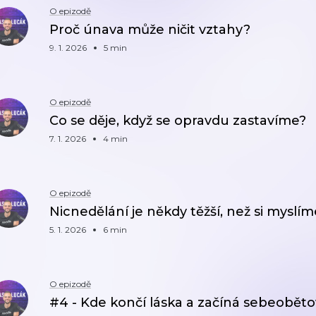
O epizodě
Proč únava může ničit vztahy?
9. 1. 2026
5 min
O epizodě
Co se děje, když se opravdu zastavíme?
7. 1. 2026
4 min
O epizodě
Nicnedělání je někdy těžší, než si myslím
5. 1. 2026
6 min
O epizodě
#4 - Kde končí láska a začíná sebeoběto