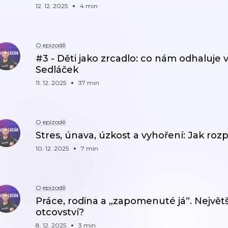
12. 12. 2025
4 min
O epizodě
#3 - Děti jako zrcadlo: co nám odhaluje v
Sedláček
11. 12. 2025
37 min
O epizodě
Stres, únava, úzkost a vyhoření: Jak ro
10. 12. 2025
7 min
O epizodě
Práce, rodina a „zapomenuté já“. Nejvě
otcovství?
8. 12. 2025
3 min