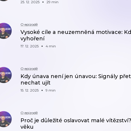
25. 12. 2025
29 min
O epizodě
Vysoké cíle a neuzemněná motivace: Kdy
vyhoření
17. 12. 2025
4 min
O epizodě
Kdy únava není jen únavou: Signály přet
nechat ujít
15. 12. 2025
9 min
O epizodě
Proč je důležité oslavovat malé vítězství
věku