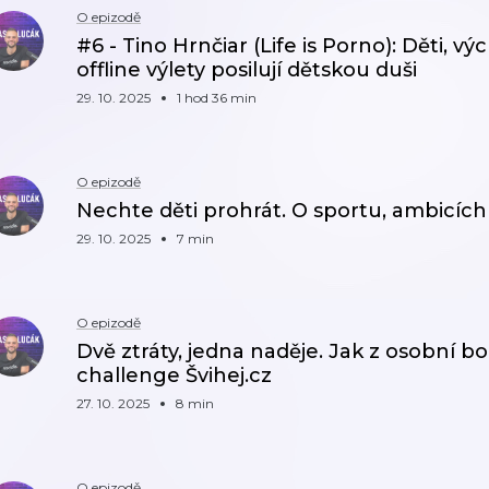
O epizodě
#6 - Tino Hrnčiar (Life is Porno): Děti, v
offline výlety posilují dětskou duši
29. 10. 2025
1 hod 36 min
O epizodě
Nechte děti prohrát. O sportu, ambicích
29. 10. 2025
7 min
O epizodě
Dvě ztráty, jedna naděje. Jak z osobní bo
challenge Švihej.cz
27. 10. 2025
8 min
O epizodě