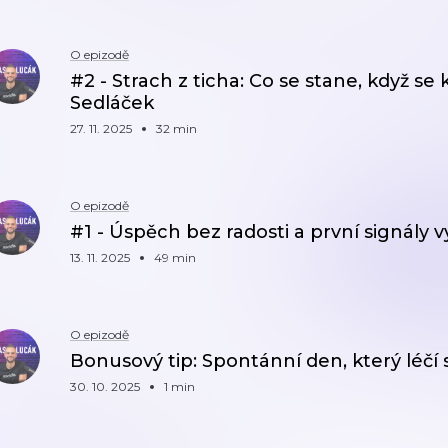
O epizodě
#2 - Strach z ticha: Co se stane, když se
Sedláček
27. 11. 2025
32 min
O epizodě
#1 - Úspěch bez radosti a první signály 
13. 11. 2025
49 min
O epizodě
Bonusový tip: Spontánní den, který léčí s
30. 10. 2025
1 min