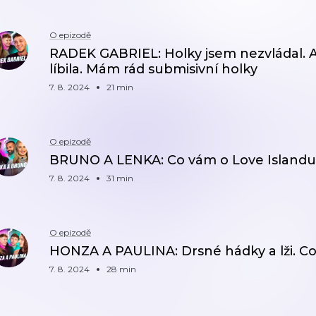
O epizodě
RADEK GABRIEL: Holky jsem nezvládal. A
líbila. Mám rád submisivní holky
7. 8. 2024
21 min
O epizodě
BRUNO A LENKA: Co vám o Love Islandu 
7. 8. 2024
31 min
O epizodě
HONZA A PAULINA: Drsné hádky a lži. Co
7. 8. 2024
28 min