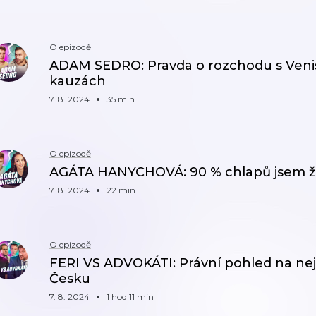
O epizodě
ADAM SEDRO: Pravda o rozchodu s Venis
kauzách
7. 8. 2024
35 min
O epizodě
AGÁTA HANYCHOVÁ: 90 % chlapů jsem ži
7. 8. 2024
22 min
O epizodě
FERI VS ADVOKÁTI: Právní pohled na nej
Česku
7. 8. 2024
1 hod 11 min