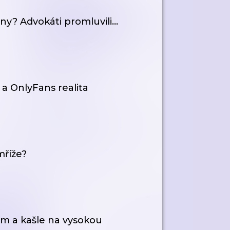
y? Advokáti promluvili...
a OnlyFans realita
mříže?
em a kašle na vysokou