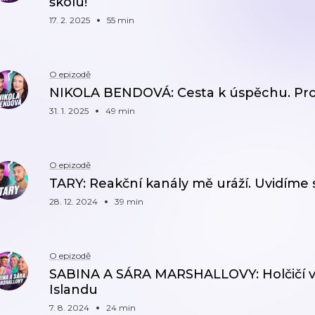
školu!
17. 2. 2025
55 min
O epizodě
NIKOLA BENDOVÁ: Cesta k úspěchu. Pro
31. 1. 2025
49 min
O epizodě
TARY: Reakční kanály mě uráží. Uvidíme s
28. 12. 2024
39 min
O epizodě
SABINA A SÁRA MARSHALLOVY: Holčičí vál
Islandu
7. 8. 2024
24 min