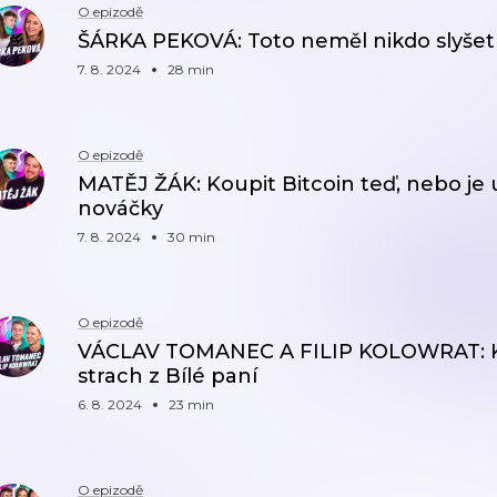
O epizodě
ŠÁRKA PEKOVÁ: Toto neměl nikdo slyšet
7. 8. 2024
28 min
O epizodě
MATĚJ ŽÁK: Koupit Bitcoin teď, nebo je 
nováčky
7. 8. 2024
30 min
O epizodě
VÁCLAV TOMANEC A FILIP KOLOWRAT: Kur
strach z Bílé paní
6. 8. 2024
23 min
O epizodě