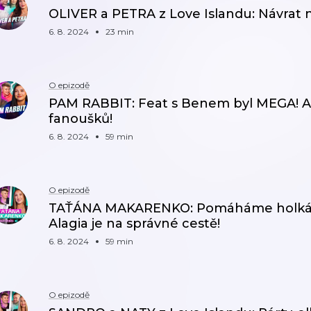
OLIVER a PETRA z Love Islandu: Návrat n
6. 8. 2024
23 min
O epizodě
PAM RABBIT: Feat s Benem byl MEGA! A
fanoušků!
6. 8. 2024
59 min
O epizodě
TAŤÁNA MAKARENKO: Pomáháme holkám
Alagia je na správné cestě!
6. 8. 2024
59 min
O epizodě