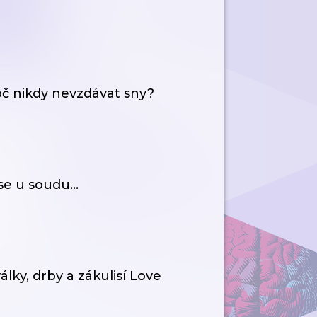
č nikdy nevzdávat sny?
e u soudu...
ky, drby a zákulisí Love