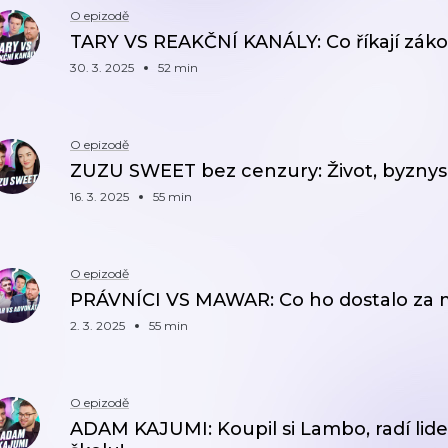
O epizodě
TARY VS REAKČNÍ KANÁLY: Co říkají zákon
30. 3. 2025
52 min
O epizodě
ZUZU SWEET bez cenzury: Život, byznys 
16. 3. 2025
55 min
O epizodě
PRÁVNÍCI VS MAWAR: Co ho dostalo za 
2. 3. 2025
55 min
O epizodě
ADAM KAJUMI: Koupil si Lambo, radí lid