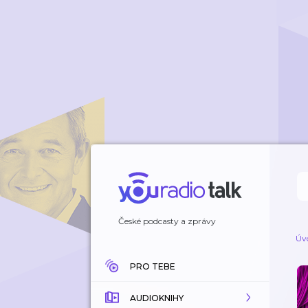
České podcasty a zprávy
Úv
PRO TEBE
AUDIOKNIHY