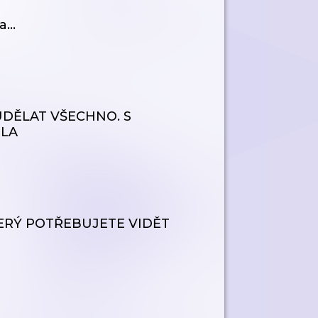
la…
 UDĚLAT VŠECHNO. S
ĚLA
ERÝ POTŘEBUJETE VIDĚT