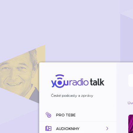
České podcasty a zprávy
Úv
PRO TEBE
AUDIOKNIHY