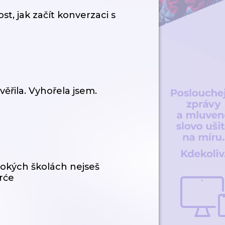
 jak začít konverzaci s
řila. Vyhořela jsem.
kých školách nejseš
rće