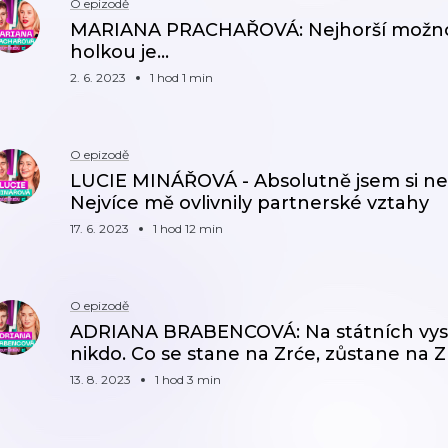
O epizodě
MARIANA PRACHAŘOVÁ: Nejhorší možnost,
holkou je...
2. 6. 2023
1 hod 1 min
O epizodě
LUCIE MINÁŘOVÁ - Absolutně jsem si nevě
Nejvíce mě ovlivnily partnerské vztahy
17. 6. 2023
1 hod 12 min
O epizodě
ADRIANA BRABENCOVÁ: Na státních vyso
nikdo. Co se stane na Zrće, zůstane na Z
13. 8. 2023
1 hod 3 min