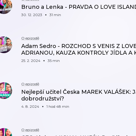
Bruno a Lenka - PRAVDA O LOVE ISLA
30. 12. 2023
31 min
O epizodě
Adam Sedro - ROZCHOD S VENIS Z LOVE
ADRIANOU, KAUZA KONTROLY JÍDLA A 
25. 2. 2024
35 min
O epizodě
Nejlepší učitel Česka MAREK VALÁŠEK: J
dobrodružství?
4. 8. 2024
1 hod 48 min
O epizodě