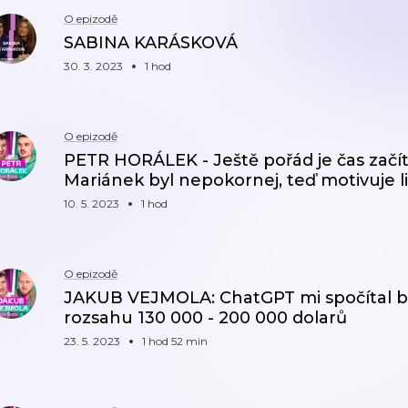
O epizodě
SABINA KARÁSKOVÁ
30. 3. 2023
1 hod
O epizodě
PETR HORÁLEK - Ještě pořád je čas začí
Mariánek byl nepokornej, teď motivuje li
10. 5. 2023
1 hod
O epizodě
JAKUB VEJMOLA: ChatGPT mi spočítal b
rozsahu 130 000 - 200 000 dolarů
23. 5. 2023
1 hod 52 min