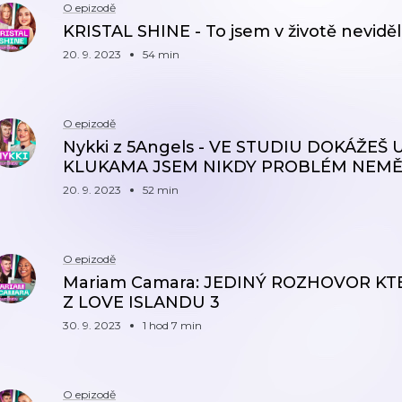
O epizodě
KRISTAL SHINE - To jsem v životě nevidě
20. 9. 2023
54 min
O epizodě
Nykki z 5Angels - VE STUDIU DOKÁŽEŠ
KLUKAMA JSEM NIKDY PROBLÉM NEM
20. 9. 2023
52 min
O epizodě
Mariam Camara: JEDINÝ ROZHOVOR KT
Z LOVE ISLANDU 3
30. 9. 2023
1 hod 7 min
O epizodě