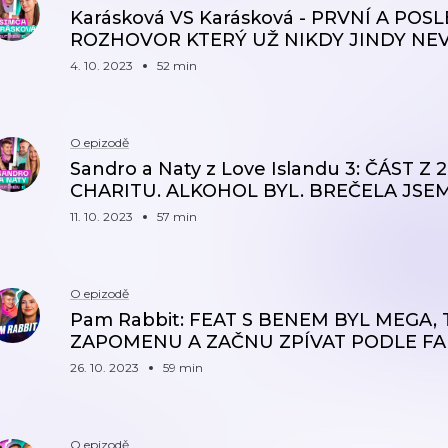
Karásková VS Karásková - PRVNÍ A PO
ROZHOVOR KTERÝ UŽ NIKDY JINDY NE
4. 10. 2023
52 min
O epizodě
Sandro a Naty z Love Islandu 3: ČÁST Z
CHARITU. ALKOHOL BYL. BREČELA JSE
11. 10. 2023
57 min
O epizodě
Pam Rabbit: FEAT S BENEM BYL MEGA, 
ZAPOMENU A ZAČNU ZPÍVAT PODLE FA
26. 10. 2023
59 min
O epizodě