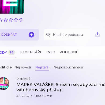
ODEBÍRAT
KOMENTÁŘE
INFO
PODOBNÉ
ZODY
82
dit dle:
Nejnovější
Nejstarší
Nejposlouchanější
O epizodě
MAREK VALÁŠEK: Snažím se, aby žáci měl
witcherovský přístup
3. 1. 2023
1 hod 48 min