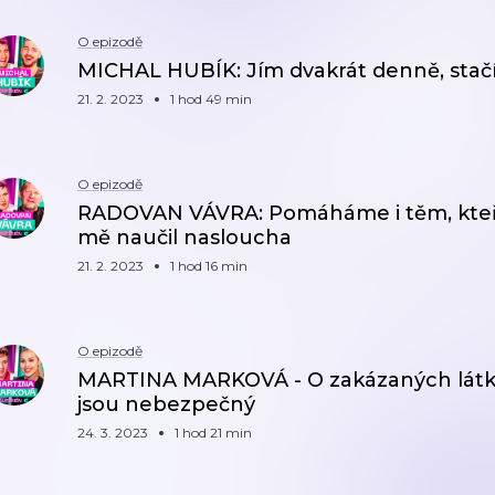
O epizodě
MICHAL HUBÍK: Jím dvakrát denně, stačí
21. 2. 2023
1 hod 49 min
O epizodě
RADOVAN VÁVRA: Pomáháme i těm, kteří t
mě naučil nasloucha
21. 2. 2023
1 hod 16 min
O epizodě
MARTINA MARKOVÁ - O zakázaných látká
jsou nebezpečný
24. 3. 2023
1 hod 21 min