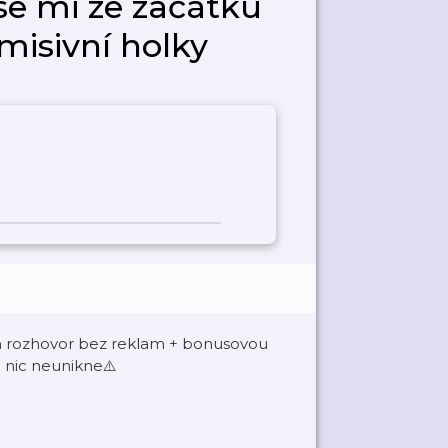
se mi ze začátku
misivní holky
m rozhovor bez reklam + bonusovou
ti nic neunikne⚠️