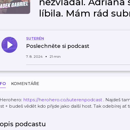
nezvládal. Adriana 
líbila. Mám rád sub
SUTERÉN
Poslechněte si podcast
7. 8. 2024
21 min
NFO
KOMENTÁŘE
️Herohero:
https://herohero.co/suterenpodcast
. Najdeš ta
st + budeš vědět kdo přijde jako další host. Tak odebírej ať 
opis podcastu