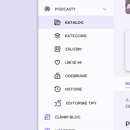
PODCASTY
KATALOG
KOUPENÉ
KATALOG
KATEGORIE
KATEGORIE
ZÁLOŽKY
ZÁLOŽKY
HISTORIE
LÍBÍ SE MI
ODEBÍRANÉ
I
HISTORIE
⚠
EDITORSKÉ TIPY
čá
ČLÁNKY BLOG
P