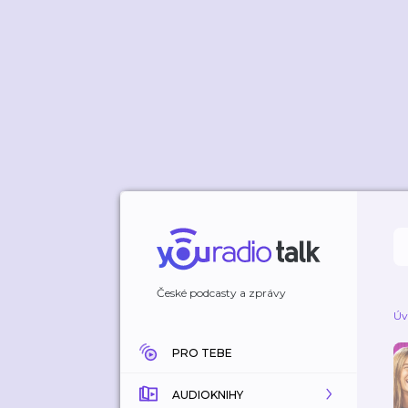
České podcasty a zprávy
Úv
PRO TEBE
AUDIOKNIHY