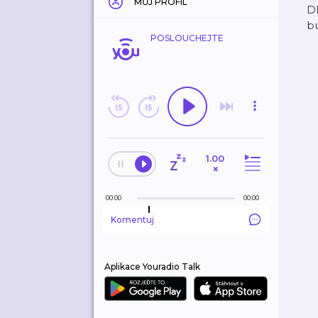
MŮJ PROFIL
Dl
b
POSLOUCHEJTE
1.00
×
00:00
00:00
Komentuj
Aplikace Youradio Talk