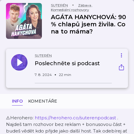
SUTERÉN
Zábava
,
Komediální rozhovory
AGÁTA HANYCHOVÁ: 90
% chlapů jsem živila. Co
na to máma?
SUTERÉN
Poslechněte si podcast
7. 8. 2024
22 min
INFO
KOMENTÁŘE
⚠️Herohero:
https://herohero.co/suterenpodcast
.
Najdeš tam rozhovor bez reklam + bonusovou část +
budeš vědět kdo přijde jako další host. Tak odebírej ať