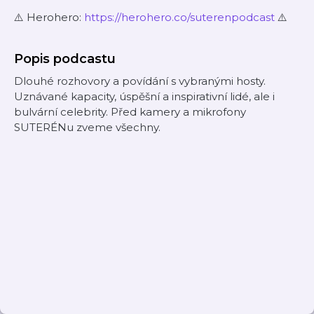
⚠️ Herohero:
https://herohero.co/suterenpodcast
⚠️
Popis podcastu
Dlouhé rozhovory a povídání s vybranými hosty.
Uznávané kapacity, úspěšní a inspirativní lidé, ale i
bulvární celebrity. Před kamery a mikrofony
SUTERÉNu zveme všechny.