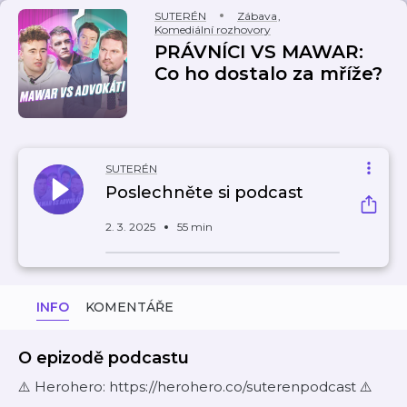
SUTERÉN
Zábava
,
Komediální rozhovory
PRÁVNÍCI VS MAWAR:
Co ho dostalo za mříže?
SUTERÉN
Poslechněte si podcast
2. 3. 2025
55 min
INFO
KOMENTÁŘE
O epizodě podcastu
⚠️ Herohero: https://herohero.co/suterenpodcast ⚠️