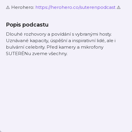
⚠️ Herohero:
https://herohero.co/suterenpodcast
⚠️
Popis podcastu
Dlouhé rozhovory a povídání s vybranými hosty.
Uznávané kapacity, úspěšní a inspirativní lidé, ale i
bulvární celebrity. Před kamery a mikrofony
SUTERÉNu zveme všechny.