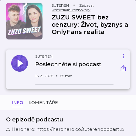
SUTERÉN
Zábava
,
Komediální rozhovory
ZUZU SWEET bez
cenzury: Život, byznys a
OnlyFans realita
SUTERÉN
Poslechněte si podcast
16. 3. 2025
55 min
INFO
KOMENTÁŘE
O epizodě podcastu
⚠️ Herohero: https://herohero.co/suterenpodcast ⚠️