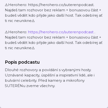
⚠️Herohero: https://herohero.co/suterenpodcast.
Najdeš tam rozhovor bez reklam + bonusovou část +
budeš vědět kdo přijde jako další host. Tak odebírej ať
ti nic neunikne⚠️
⚠️Herohero:
https://herohero.co/suterenpodcast
.
Najdeš tam rozhovor bez reklam + bonusovou část +
budeš vědět kdo přijde jako další host. Tak odebírej ať
ti nic neunikne⚠️
Popis podcastu
Dlouhé rozhovory a povídání s vybranými hosty.
Uznávané kapacity, úspěšní a inspirativní lidé, ale i
bulvární celebrity. Před kamery a mikrofony
SUTERÉNu zveme všechny.