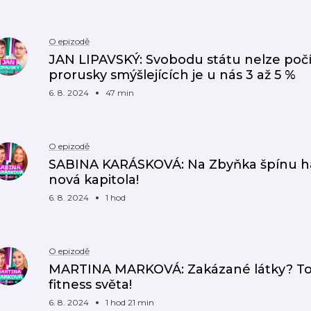
O epizodě
JAN LIPAVSKÝ: Svobodu státu nelze počíta
prorusky smýšlejících je u nás 3 až 5 %
6. 8. 2024
47 min
O epizodě
SABINA KARÁSKOVÁ: Na Zbyňka špínu há
nová kapitola!
6. 8. 2024
1 hod
O epizodě
MARTINA MARKOVÁ: Zakázané látky? Toh
fitness světa!
6. 8. 2024
1 hod 21 min