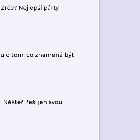
Zrće? Nejlepší párty
tu o tom, co znamená být
Někteří řeší jen svou