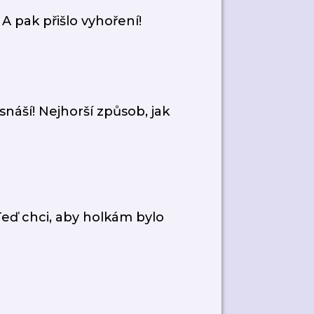
A pak přišlo vyhoření!
ší! Nejhorší způsob, jak
eď chci, aby holkám bylo