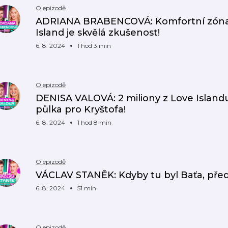
O epizodě
ADRIANA BRABENCOVÁ: Komfortní zóna?
Island je skvělá zkušenost!
6. 8. 2024
1 hod 3 min
O epizodě
DENISA VALOVÁ: 2 miliony z Love Island
půlka pro Kryštofa!
6. 8. 2024
1 hod 8 min
O epizodě
VÁCLAV STANĚK: Kdyby tu byl Baťa, pře
6. 8. 2024
51 min
O epizodě