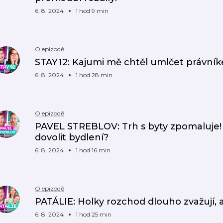
6. 8. 2024
1 hod 9 min
O epizodě
STAY12: Kajumi mě chtěl umlčet právník
6. 8. 2024
1 hod 28 min
O epizodě
PAVEL STREBLOV: Trh s byty zpomaluje! 
dovolit bydlení?
6. 8. 2024
1 hod 16 min
O epizodě
PATÁLIE: Holky rozchod dlouho zvažují, a
6. 8. 2024
1 hod 25 min