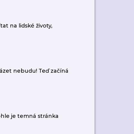
t na lidské životy,
zet nebudu! Teď začíná
le je temná stránka