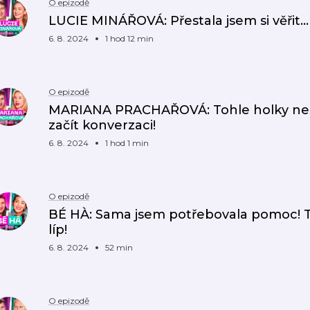
O epizodě
LUCIE MINÁŘOVÁ: Přestala jsem si věřit… 
6. 8. 2024
1 hod 12 min
O epizodě
MARIANA PRACHAŘOVÁ: Tohle holky nesná
začít konverzaci!
6. 8. 2024
1 hod 1 min
O epizodě
BÉ HÀ: Sama jsem potřebovala pomoc! T
líp!
6. 8. 2024
52 min
O epizodě