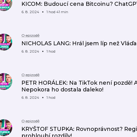
KICOM: Budoucí cena Bitcoinu? ChatGPT 
6. 8. 2024
1 hod 41 min
O epizodě
NICHOLAS LANG: Hrál jsem líp než Vláďa
6. 8. 2024
1 hod
O epizodě
PETR HORÁLEK: Na TikTok není pozdě! 
Nepokora ho dostala daleko!
6. 8. 2024
1 hod
O epizodě
KRYŠTOF STUPKA: Rovnoprávnost? Regis
prohloubí rozdíly!