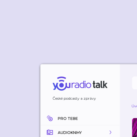
České podcasty a zprávy
Úv
PRO TEBE
AUDIOKNIHY