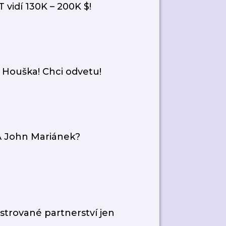
vidí 130K – 200K $!
 Houška! Chci odvetu!
A John Mariánek?
trované partnerství jen