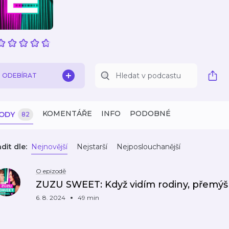
ODEBÍRAT
KOMENTÁŘE
INFO
PODOBNÉ
ZODY
82
dit dle:
Nejnovější
Nejstarší
Nejposlouchanější
O epizodě
ZUZU SWEET: Když vidím rodiny, přemýšlí
6. 8. 2024
49 min