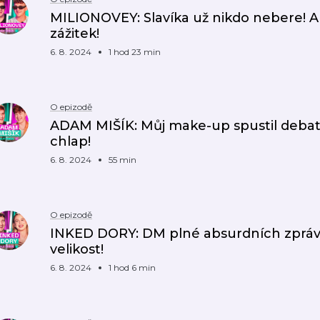
MILIONOVEY: Slavíka už nikdo nebere! A 
zážitek!
6. 8. 2024
1 hod 23 min
O epizodě
ADAM MIŠÍK: Můj make-up spustil deba
chlap!
6. 8. 2024
55 min
O epizodě
INKED DORY: DM plné absurdních zpráv! 
velikost!
6. 8. 2024
1 hod 6 min