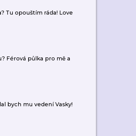
 Tu opouštím ráda! Love
u? Férová půlka pro mě a
dal bych mu vedení Vasky!