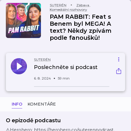
SUTERÉN
Zábava
,
Komediální rozhovory
PAM RABBIT: Feat s
Benem byl MEGA! A
text? Někdy zpívám
podle fanoušků!
SUTERÉN
Poslechněte si podcast
6. 8. 2024
59 min
INFO
KOMENTÁŘE
O epizodě podcastu
⚠️Herohero: https://herohero.co/suterenpodcast.