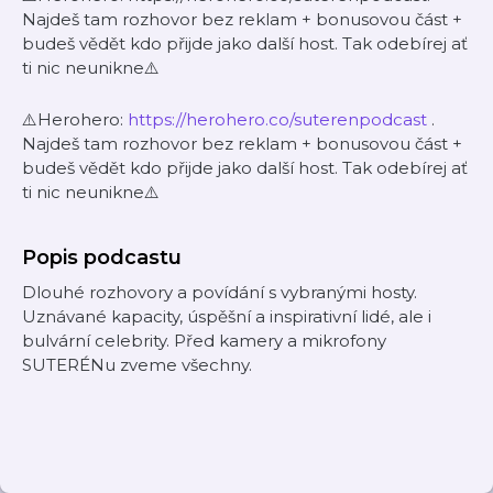
Najdeš tam rozhovor bez reklam + bonusovou část +
budeš vědět kdo přijde jako další host. Tak odebírej ať
ti nic neunikne⚠️
⚠️Herohero:
https://herohero.co/suterenpodcast
.
Najdeš tam rozhovor bez reklam + bonusovou část +
budeš vědět kdo přijde jako další host. Tak odebírej ať
ti nic neunikne⚠️
Popis podcastu
Dlouhé rozhovory a povídání s vybranými hosty.
Uznávané kapacity, úspěšní a inspirativní lidé, ale i
bulvární celebrity. Před kamery a mikrofony
SUTERÉNu zveme všechny.