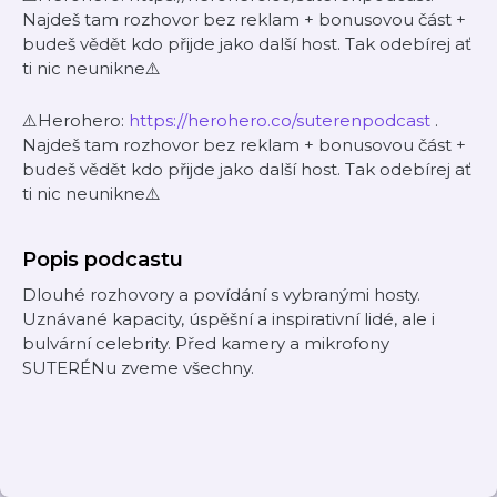
Najdeš tam rozhovor bez reklam + bonusovou část +
budeš vědět kdo přijde jako další host. Tak odebírej ať
ti nic neunikne⚠️
⚠️Herohero:
https://herohero.co/suterenpodcast
.
Najdeš tam rozhovor bez reklam + bonusovou část +
budeš vědět kdo přijde jako další host. Tak odebírej ať
ti nic neunikne⚠️
Popis podcastu
Dlouhé rozhovory a povídání s vybranými hosty.
Uznávané kapacity, úspěšní a inspirativní lidé, ale i
bulvární celebrity. Před kamery a mikrofony
SUTERÉNu zveme všechny.