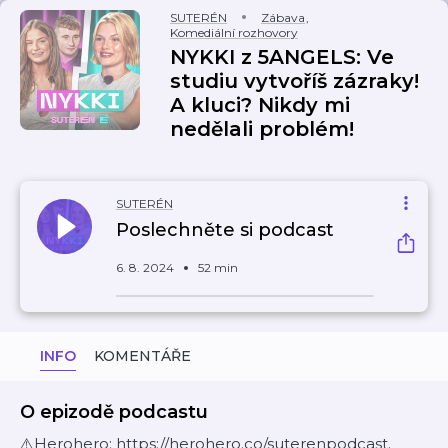
SUTERÉN
Zábava
,
Komediální rozhovory
NYKKI z 5ANGELS: Ve
studiu vytvoříš zázraky!
A kluci? Nikdy mi
nedělali problém!
SUTERÉN
Poslechněte si podcast
6. 8. 2024
52 min
INFO
KOMENTÁŘE
O epizodě podcastu
⚠️Herohero: https://herohero.co/suterenpodcast.