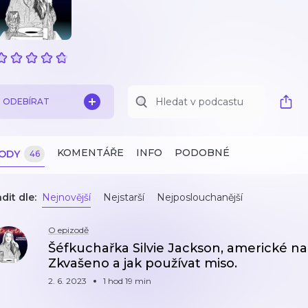
ODEBÍRAT
KOMENTÁŘE
INFO
PODOBNÉ
ZODY
46
dit dle:
Nejnovější
Nejstarší
Nejposlouchanější
O epizodě
Šéfkuchařka Silvie Jackson, americké na
Zkvašeno a jak používat miso.
2. 6. 2023
1 hod 19 min