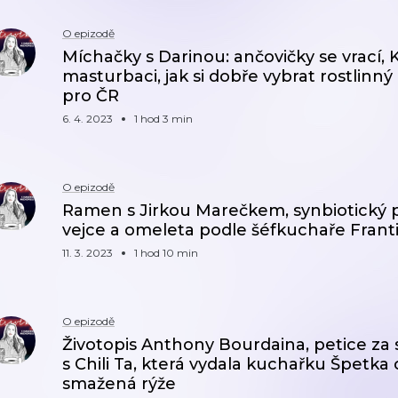
O epizodě
Míchačky s Darinou: ančovičky se vrací, 
masturbaci, jak si dobře vybrat rostlinný 
pro ČR
6. 4. 2023
1 hod 3 min
O epizodě
Ramen s Jirkou Marečkem, synbiotický p
vejce a omeleta podle šéfkuchaře Frant
11. 3. 2023
1 hod 10 min
O epizodě
Životopis Anthony Bourdaina, petice za
s Chili Ta, která vydala kuchařku Špetka ch
smažená rýže