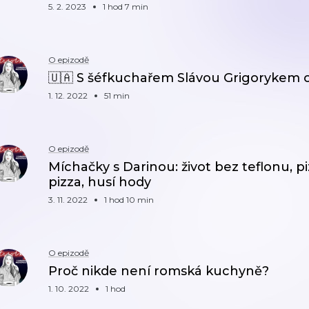
5. 2. 2023
1 hod 7 min
O epizodě
🇺🇦 S šéfkuchařem Slávou Grigorykem o d
1. 12. 2022
51 min
O epizodě
Míchačky s Darinou: život bez teflonu, pi
pizza, husí hody
3. 11. 2022
1 hod 10 min
O epizodě
Proč nikde není romská kuchyně?
1. 10. 2022
1 hod