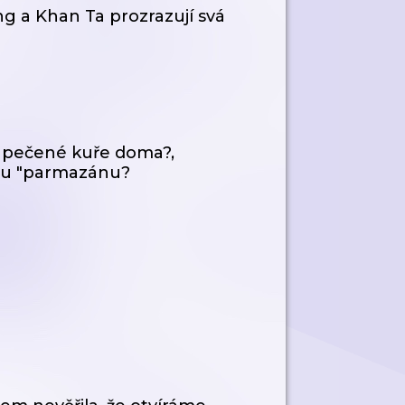
g a Khan Ta prozrazují svá
ři pečené kuře doma?,
ému "parmazánu?