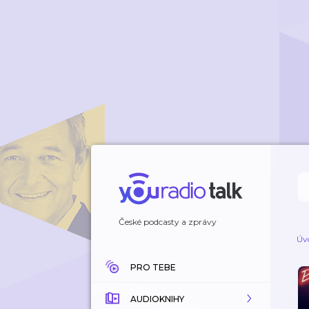
České podcasty a zprávy
Úv
PRO TEBE
AUDIOKNIHY