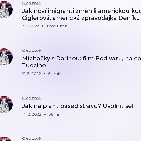
O epizodě
Jak noví imigranti změnili americkou kuc
Ciglerová, americká zpravodajka Deníku
7. 7. 2022
1 hod 11 min
O epizodě
Míchačky s Darinou: film Bod varu, na co
Tucciho
19. 3. 2022
54 min
O epizodě
Jak na plant based stravu? Uvolnit se!
14. 2. 2022
56 min
O epizodě