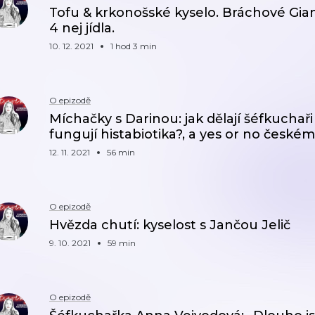
Tofu & krkonošské kyselo. Bráchové Gian
4 nej jídla.
10. 12. 2021
1 hod 3 min
O epizodě
Míchačky s Darinou: jak dělají šéfkucha
fungují histabiotika?, a yes or no česk
12. 11. 2021
56 min
O epizodě
Hvězda chutí: kyselost s Jančou Jelič
9. 10. 2021
59 min
O epizodě