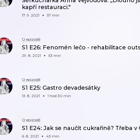
Šéfkuchařka Anna Vejvodová: „Dlouho js
kapří restauraci."
17. 9. 2021
57 min
O epizodě
S1 E26: Fenomén lečo - rehabilitace out
29. 8. 2021
53 min
O epizodě
S1 E25: Gastro devadesátky
13. 8. 2021
1 hod 30 min
O epizodě
S1 E24: Jak se naučit cukrařině? Třeba v 
6. 8. 2021
43 min