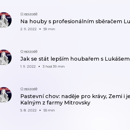
O epizodě
Na houby s profesionálním sběračem 
2. 9. 2022
59 min
O epizodě
Jak se stát lepším houbařem s Lukáše
1. 9. 2022
3 hod 39 min
O epizodě
Pastevní chov: naděje pro krávy, Zemi i 
Kalným z farmy Mitrovsky
5. 8. 2022
55 min