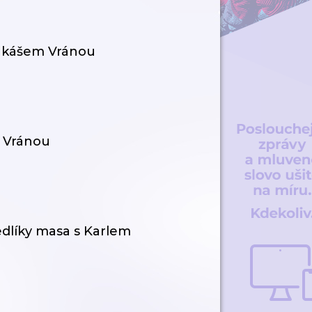
Lukášem Vránou
m Vránou
jedlíky masa s Karlem