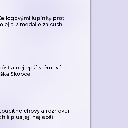
Kellogovými lupínky proti
olej a 2 medaile za sushi
ůst a nejlepší krémová
iška Skopce.
 soucitné chovy a rozhovor
ili plus její nejlepší