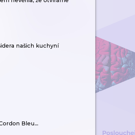
em nevěřila, že otvíráme
sidera našich kuchyní
Cordon Bleu...