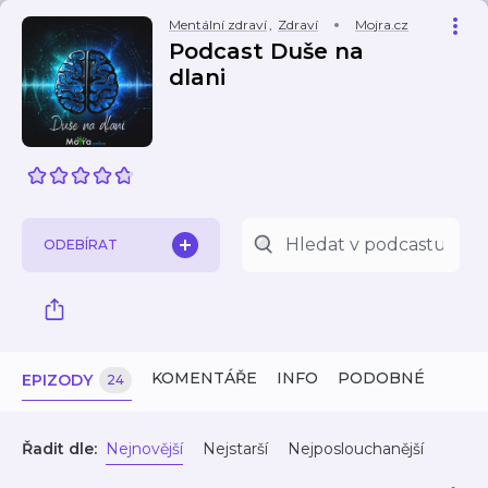
Mentální zdraví
,
Zdraví
Mojra.cz
Podcast Duše na
dlani
ODEBÍRAT
KOMENTÁŘE
INFO
PODOBNÉ
EPIZODY
24
Řadit dle:
Nejnovější
Nejstarší
Nejposlouchanější