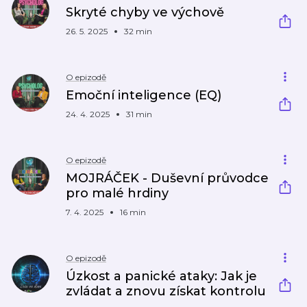
Skryté chyby ve výchově
26. 5. 2025
32 min
O epizodě
Emoční inteligence (EQ)
24. 4. 2025
31 min
O epizodě
MOJRÁČEK - Duševní průvodce
pro malé hrdiny
7. 4. 2025
16 min
O epizodě
Úzkost a panické ataky: Jak je
zvládat a znovu získat kontrolu