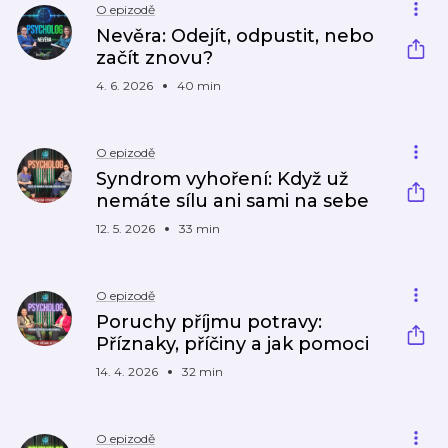
O epizodě
Nevěra: Odejít, odpustit, nebo
začít znovu?
4. 6. 2026
40 min
O epizodě
Syndrom vyhoření: Když už
nemáte sílu ani sami na sebe
12. 5. 2026
33 min
O epizodě
Poruchy příjmu potravy:
Příznaky, příčiny a jak pomoci
14. 4. 2026
32 min
O epizodě