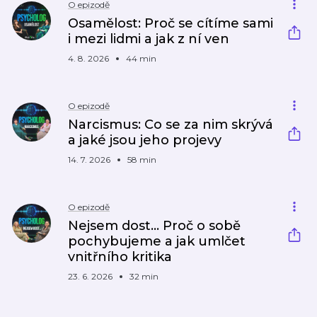
O epizodě
Osamělost: Proč se cítíme sami
i mezi lidmi a jak z ní ven
4. 8. 2026
44 min
O epizodě
Narcismus: Co se za nim skrývá
a jaké jsou jeho projevy
14. 7. 2026
58 min
O epizodě
Nejsem dost... Proč o sobě
pochybujeme a jak umlčet
vnitřního kritika
23. 6. 2026
32 min