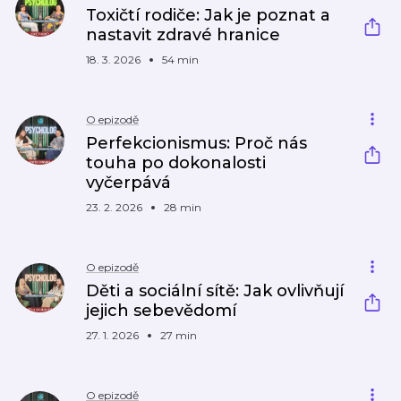
Toxičtí rodiče: Jak je poznat a
nastavit zdravé hranice
18. 3. 2026
54 min
O epizodě
Perfekcionismus: Proč nás
touha po dokonalosti
vyčerpává
23. 2. 2026
28 min
O epizodě
Děti a sociální sítě: Jak ovlivňují
jejich sebevědomí
27. 1. 2026
27 min
O epizodě