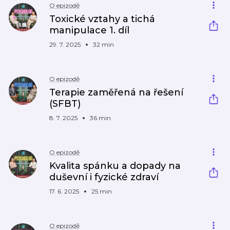
O epizodě
Toxické vztahy a tichá
manipulace 1. díl
29. 7. 2025
32 min
O epizodě
Terapie zaměřená na řešení
(SFBT)
8. 7. 2025
36 min
O epizodě
Kvalita spánku a dopady na
duševní i fyzické zdraví
17. 6. 2025
25 min
O epizodě