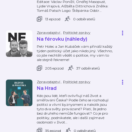
Editace: Václav Ponížil, Ondřej Masopust,
Lýdie Vrajová, Alžběta Dittrichová Znělka:
Tomáš Patsch Logo: Štěpánka Odstr
…
13 epizod
0 odběratelů
Zpravodajství
,
Politické zprávy
Na férovku (náhledy)
Petr Holec a Jan Kubáček vám přináší každý
týden politický účet jako nikdo jiný. Všechno,
co jste nechtěli vědět o politice, my vám to
ale stejně řekneme!
205 epizod
37 odběratelů
Zpravodajství
,
Politické zprávy
Na Hrad
Kdo jsou lidé, kteří ovlivňují náš život a
směřování Česka? Podle čeho se rozhodují
politici a vlivní byznysmeni a nakolik jsou
tyto dva světy provázané? Platí, že jedno
bez druhého nemůže fungovat? Co je pro
politiky, podnikatele, ale i další zajímavé
osobnosti v život
…
35 epizod
0 odběratelů