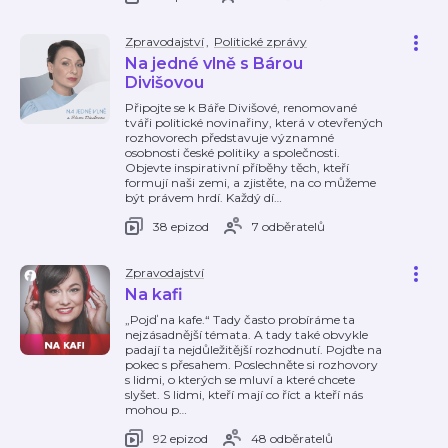
Zpravodajství
,
Politické zprávy
Na jedné vlně s Bárou
Divišovou
Připojte se k Báře Divišové, renomované
tváři politické novinařiny, která v otevřených
rozhovorech představuje významné
osobnosti české politiky a společnosti.
Objevte inspirativní příběhy těch, kteří
formují naši zemi, a zjistěte, na co můžeme
být právem hrdí. Každý dí
…
38 epizod
7 odběratelů
Zpravodajství
Na kafi
„Pojď na kafe.“ Tady často probíráme ta
nejzásadnější témata. A tady také obvykle
padají ta nejdůležitější rozhodnutí. Pojďte na
pokec s přesahem. Poslechněte si rozhovory
s lidmi, o kterých se mluví a které chcete
slyšet. S lidmi, kteří mají co říct a kteří nás
mohou p
…
92 epizod
48 odběratelů