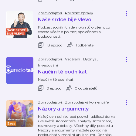
Zpravodajství
,
Politické zprávy
Naše srdce bije vlevo
Podcast sociálních demokratů o všem, co
chcete vědět o politice, společnosti a
budoucnosti.
18 epizod
1 odběratel
Zpravodajství
,
Vzdělání
,
Byznys
,
Investování
Naučím tě podnikat
Naučím tě podnikat
0 epizod
0 odběratelů
Zpravodajství
,
Zpravodajské komentáře
Názory a argumenty
Každý den pohled pod povrch událostí doma
i ve světě. Komentáře, analýzy. Informace,
rozhovory a debaty. Všechny díly podcastu
Názory a argumenty můžete pohodlně
poslouchat v mobilní aplikaci mujRozhlas