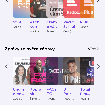
5:59
Padni
Čtem
Radio
Plus
Udá
komu
e vám
žurnál
sti
Seznam
Jonah
Zprávy
Fry
padni
Sezna
Martin
Seznam
Český
Česká
Bartkov
Zprávy
rozhlas
televi
m
ský,
Zpráv
Martin
y
Bryś,
Zprávy ze světa zábavy
Více
Oliver
Adámek
Chum
Popra
FACE
U
Total
Dob
elenic
sk
TO
Poláč
film
é
e
FACE
ka
Podc
ráno
Lucie
Šimon
FACE
Reportér
Totalfilm
Radio
Petráko
Holý,
TO
Magazín
.cz
Čas
ast
Mor