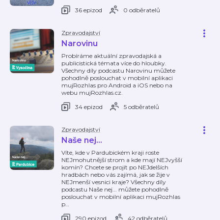
36 epizod
0 odběratelů
Zpravodajství
Narovinu
Probíráme aktuální zpravodajská a
publicistická témata více do hloubky.
Všechny díly podcastu Narovinu můžete
pohodlně poslouchat v mobilní aplikaci
mujRozhlas pro Android a iOS nebo na
webu mujRozhlas.cz.
34 epizod
5 odběratelů
Zpravodajství
Naše nej...
Víte, kde v Pardubickém kraji roste
NEJmohutnější strom a kde mají NEJvyšší
komín? Chcete se projít po NEJdelších
hradbách nebo vás zajímá, jak se žije v
NEJmenší vesnici kraje? Všechny díly
podcastu Naše nej... můžete pohodlně
poslouchat v mobilní aplikaci mujRozhlas
p
…
290 epizod
42 odběratelů