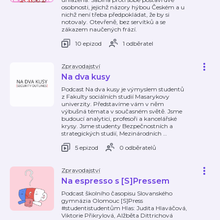
osobnosti, jejichž názory hýbou Českém a u
nichž není třeba předpokládat, že by si
notovaly. Otevřeně, bez servítků a se
zákazem naučených frází.
10 epizod
1 odběratel
Zpravodajství
Na dva kusy
Podcast Na dva kusy je výmyslem studentů
z Fakulty sociálních studií Masarykovy
univerzity. Představíme vám v něm
výbušná témata v současném světě. Jsme
budoucí analytici, profesoři a kancelářské
krysy. Jsme studenty Bezpečnostních a
strategických studií, Mezinárodních
…
5 epizod
0 odběratelů
Zpravodajství
Na espresso s [S]Pressem
Podcast školního časopisu Slovanského
gymnázia Olomouc [S]Press
#studentistudentům Hlas: Judita Hlaváčová,
Viktorie Přikrylová, Alžběta Dittrichová