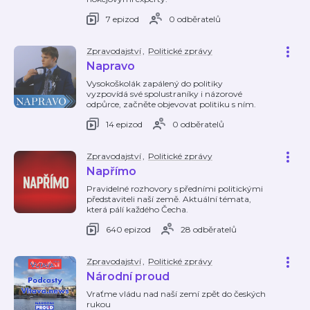
7 epizod
0 odběratelů
Zpravodajství
,
Politické zprávy
Napravo
Vysokoškolák zapálený do politiky
vyzpovídá své spolustraníky i názorové
odpůrce, začněte objevovat politiku s ním.
14 epizod
0 odběratelů
Zpravodajství
,
Politické zprávy
Napřímo
Pravidelné rozhovory s předními politickými
představiteli naší země. Aktuální témata,
která pálí každého Čecha.
640 epizod
28 odběratelů
Zpravodajství
,
Politické zprávy
Národní proud
Vraťme vládu nad naší zemí zpět do českých
rukou