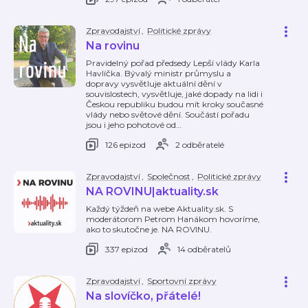
Zpravodajství
,
Politické zprávy
Na rovinu
Pravidelný pořad předsedy Lepší vlády Karla
Havlíčka. Bývalý ministr průmyslu a
dopravy vysvětluje aktuální dění v
souvislostech, vysvětluje, jaké dopady na lidi i
Českou republiku budou mít kroky současné
vlády nebo světové dění. Součástí pořadu
jsou i jeho pohotové od
…
126 epizod
2 odběratelé
Zpravodajství
,
Společnost
,
Politické zprávy
NA ROVINU|aktuality.sk
Každý týždeň na webe Aktuality.sk. S
moderátorom Petrom Hanákom hovoríme,
ako to skutočne je. NA ROVINU.
337 epizod
14 odběratelů
Zpravodajství
,
Sportovní zprávy
Na slovíčko, přátelé!