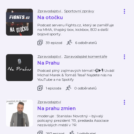
Zpravodajství
,
Sportovní zprávy
Na otočku
Podcast serveru Fights.cz, který se zaměřuje
na MMA, thajský box, kickbox, BJJ a další
bojové sporty.
39 epizod
6 odběratelů
Zpravodajství
,
Zpravodajské komentáře
Na Prahu
Podcast plný zajímavých témat! 🎧▶️🎙️ Uvádí
Michal Marek & Tomáš Tesař Najdete nás na
YouTube a na Spotify
1 epizoda
0 odběratelů
Zpravodajství
Na prahu zmien
moderuje : Stanislav Novotný – bývalý
policajný prezident ?R, predseda Asociace
nezávislých médií v ?R
297 epizod
1 odběratel