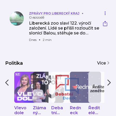
ZPRÁVY PRO LIBERECKÝ KRAJ
O epizodě
Liberecká zoo slaví 122. výročí
založení. Lidé se přišli rozloučit se
slonicí Balou, stěhuje se do…
Dnes
2 min
Politika
Více
Vlevo
Zláma
Deba
Redn
Ředit
Kan
dole
ný
tní
eck
elé
Svo