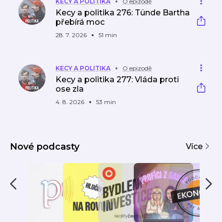
KECY A POLITIKA
O epizodě
Kecy a politika 276: Tünde Bartha
přebírá moc
28. 7. 2026
51 min
KECY A POLITIKA
O epizodě
Kecy a politika 277: Vláda proti
ose zla
4. 8. 2026
53 min
Nové podcasty
Více