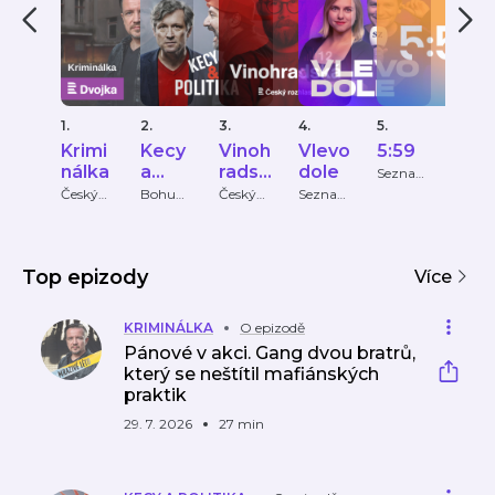
1.
2.
3.
4.
5.
6.
Krimi
Kecy
Vinoh
Vlevo
5:59
Ptá
nálka
a
radsk
dole
se já
Seznam
Zprávy
politik
á 12
Mar
Český
Bohumil
Český
Seznam
Sezn
rozhlas
Pečinka,
rozhlas
Zprávy
Zpráv
a
Bast
PETROS
ová
MICHO
PULOS
Top epizody
Více
KRIMINÁLKA
O epizodě
Pánové v akci. Gang dvou bratrů,
který se neštítil mafiánských
praktik
29. 7. 2026
27 min