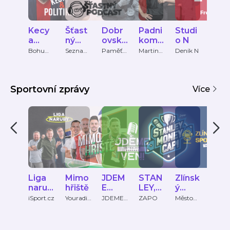
Kecy
Šťast
Dobr
Padni
Studi
Zlá
a
ný
ovský
komu
o N
ný
politik
podc
&
padni
Top
Bohumil
Seznam
Paměť
Martin
Deník N
INFO
Pečinka,
Zprávy
národa
Bartkov
a
ast
Šídlo
PETROS
ský,
MICHO
Martin
PULOS
Bryś,
Sportovní zprávy
Více
Oliver
Adámek
Liga
Mimo
JDEM
STAN
Zlínsk
Vel
narub
hřiště
E
LEY,
ý
fok
y
VEN!
MON
Sport
ČT
iSport.cz
Youradio
JDEME
ZAPO
Město
Česká
Talk
VEN!
Zlín
televi
EY,
Cast
spo
CAP!