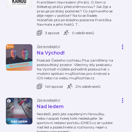
Františkem Navrkalem (Piráti). O čem si
štěbetají ptáčci před sněmovnou? Jak žije a
pracuje pirátský poslanec? Co zajímavého se
děje nejen v politice? Na to se Radek
Holodňák ptá pirátského poslance Františka
Navrkala a jeho hostů. T
…
3 epizod
0 odběratelů
Zpravodajství
Na Východ!
Podcast Českého rozhlasu Plus zaměřený na
postsovětský prostor. Všechny díly podcastu
Na Východ! můžete pohodlně poslouchat v
mobilní aplikaci mujRozhlas pro Android a
iOS nebo na webu mujRozhlas.cz.
149 epizod
214 odběratelů
Zpravodajství
Nad ledem
Nezáleží, jestli jste zapálenými fanoušky,
nebo naopak hokej tolik nesledujete. Se
sportovní redakcí portálu iDNES.cz se vydáte
nad led a poslechnete si rozhovory nejen s
hokejovými experty.