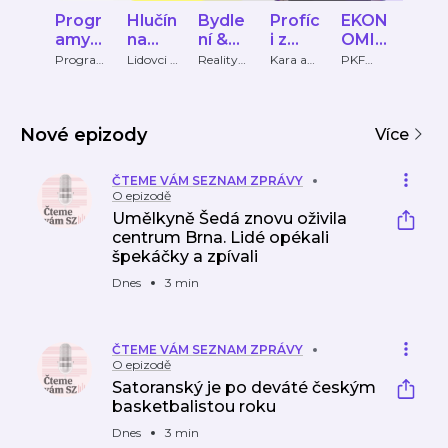
Progr
Hlučín
Bydle
Profíc
EKON
To
amy
na
ní &
i z
OMIX
š AI
do
rovinu
Invest
gauče
PKF
Pod
Progra
Lidovci a
RealityC
Kara a
PKF
Tomá
my do
nezávislí
echy.cz
Anna
APOGE
Černo
voleb
ice
APOG
ast
voleb
Hlučín
O
ký
EO
Group,
SE
Nové epizody
Více
ČTEME VÁM SEZNAM ZPRÁVY
O epizodě
Umělkyně Šedá znovu oživila
centrum Brna. Lidé opékali
špekáčky a zpívali
Dnes
3 min
ČTEME VÁM SEZNAM ZPRÁVY
O epizodě
Satoranský je po deváté českým
basketbalistou roku
Dnes
3 min