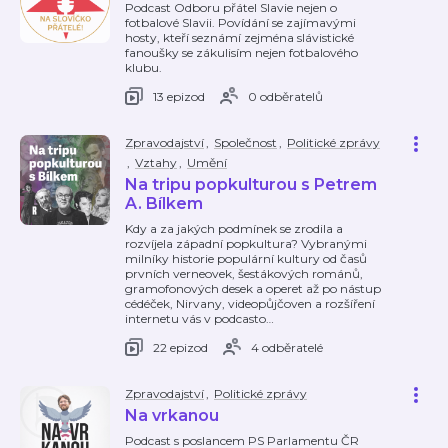
Podcast Odboru přátel Slavie nejen o
fotbalové Slavii. Povídání se zajímavými
hosty, kteří seznámí zejména slávistické
fanoušky se zákulisím nejen fotbalového
klubu.
13 epizod
0 odběratelů
Zpravodajství
,
Společnost
,
Politické zprávy
,
Vztahy
,
Umění
Na tripu popkulturou s Petrem
A. Bílkem
Kdy a za jakých podmínek se zrodila a
rozvíjela západní popkultura? Vybranými
milníky historie populární kultury od časů
prvních verneovek, šestákových románů,
gramofonových desek a operet až po nástup
cédéček, Nirvany, videopůjčoven a rozšíření
internetu vás v podcasto
…
22 epizod
4 odběratelé
Zpravodajství
,
Politické zprávy
Na vrkanou
Podcast s poslancem PS Parlamentu ČR