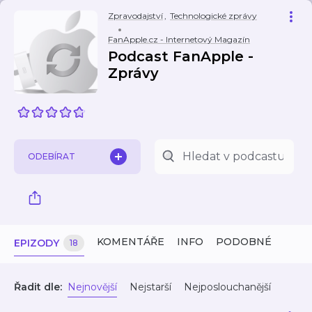
Zpravodajství
,
Technologické zprávy
FanApple.cz - Internetový Magazín
Podcast FanApple -
Zprávy
ODEBÍRAT
KOMENTÁŘE
INFO
PODOBNÉ
EPIZODY
18
Řadit dle:
Nejnovější
Nejstarší
Nejposlouchanější