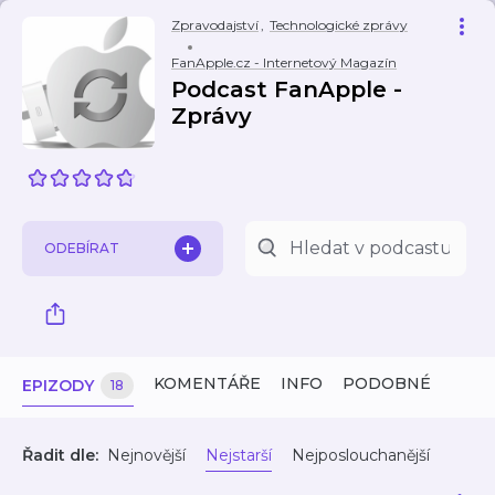
Zpravodajství
,
Technologické zprávy
FanApple.cz - Internetový Magazín
Podcast FanApple -
Zprávy
ODEBÍRAT
KOMENTÁŘE
INFO
PODOBNÉ
EPIZODY
18
Řadit dle:
Nejnovější
Nejstarší
Nejposlouchanější