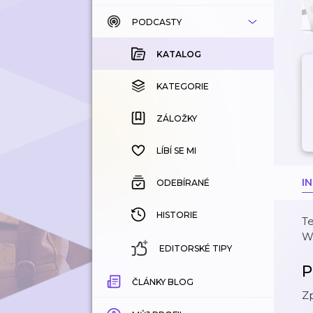
PODCASTY
KATALOG
KOUPENÉ
KATALOG
KATEGORIE
KATEGORIE
ZÁLOŽKY
ZÁLOŽKY
HISTORIE
LÍBÍ SE MI
I
ODEBÍRANÉ
HISTORIE
Te
W
EDITORSKÉ TIPY
P
ČLÁNKY BLOG
Zp