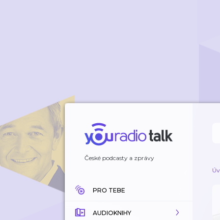
České podcasty a zprávy
Úv
PRO TEBE
AUDIOKNIHY