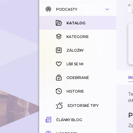
PODCASTY
KATALOG
KOUPENÉ
KATALOG
KATEGORIE
KATEGORIE
ZÁLOŽKY
ZÁLOŽKY
HISTORIE
LÍBÍ SE MI
I
ODEBÍRANÉ
HISTORIE
Te
iM
EDITORSKÉ TIPY
P
ČLÁNKY BLOG
Zp