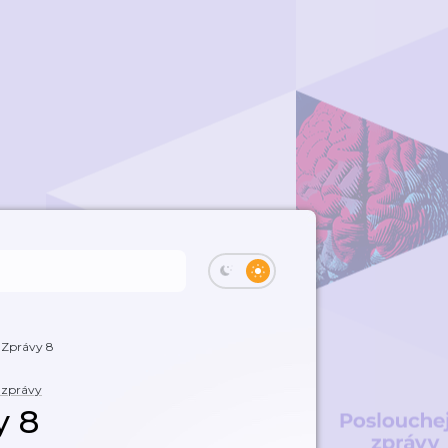
 Zprávy 8
 zprávy
y 8