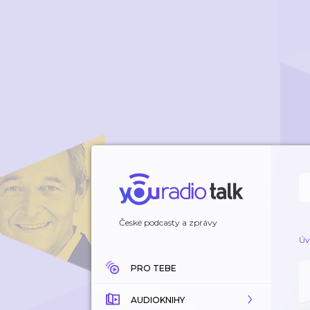
České podcasty a zprávy
Úv
PRO TEBE
AUDIOKNIHY