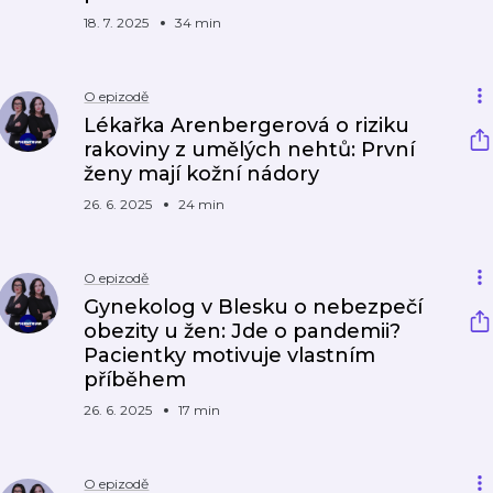
18. 7. 2025
34 min
O epizodě
Lékařka Arenbergerová o riziku
rakoviny z umělých nehtů: První
ženy mají kožní nádory
26. 6. 2025
24 min
O epizodě
Gynekolog v Blesku o nebezpečí
obezity u žen: Jde o pandemii?
Pacientky motivuje vlastním
příběhem
26. 6. 2025
17 min
O epizodě