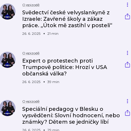
O epizodě
Svědectví české velvyslankyně z
Izraele: Zavřené školy a zákaz
práce. „Útok mě zastihl v posteli“
26. 6. 2025
21 min
O epizodě
Expert o protestech proti
Trumpově politice: Hrozí v USA
občanská válka?
26. 6. 2025
39 min
O epizodě
Speciální pedagog v Blesku o
vysvědčení: Slovní hodnocení, nebo
známky? Dětem se jedničky líbí
26. 6. 2025
29 min