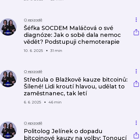
O epizodě
Šéfka SOCDEM Maláčová o své
diagnóze: Jak o sobě dala nemoc
vědět? Podstupuji chemoterapie
10. 6. 2025
31 min
O epizodě
Středula o Blažkově kauze bitcoinů:
Šílené! Lidi kroutí hlavou, udělat to
zaměstnanec, tak letí
6. 6. 2025
46 min
O epizodě
Politolog Jelínek o dopadu
bitcoinové kauzy na volby: Tonoucí