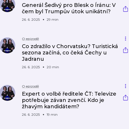
Generál Šedivý pro Blesk o Íránu: V
čem byl Trumpův útok unikátní?
26. 6. 2025
29 min
O epizodě
Co zdražilo v Chorvatsku? Turistická
sezona začíná, co čeká Čechy u
Jadranu
26. 6. 2025
20 min
O epizodě
Expert o volbě ředitele ČT: Televize
potřebuje závan zvenčí. Kdo je
žhavým kandidátem?
26. 6. 2025
19 min