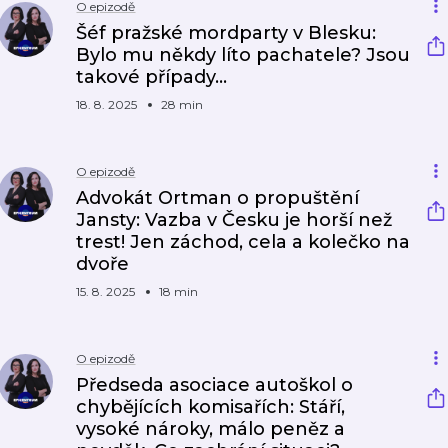
O epizodě
Šéf pražské mordparty v Blesku:
Bylo mu někdy líto pachatele? Jsou
takové případy…
18. 8. 2025
28 min
O epizodě
Advokát Ortman o propuštění
Jansty: Vazba v Česku je horší než
trest! Jen záchod, cela a kolečko na
dvoře
15. 8. 2025
18 min
O epizodě
Předseda asociace autoškol o
chybějících komisařích: Stáří,
vysoké nároky, málo peněz a