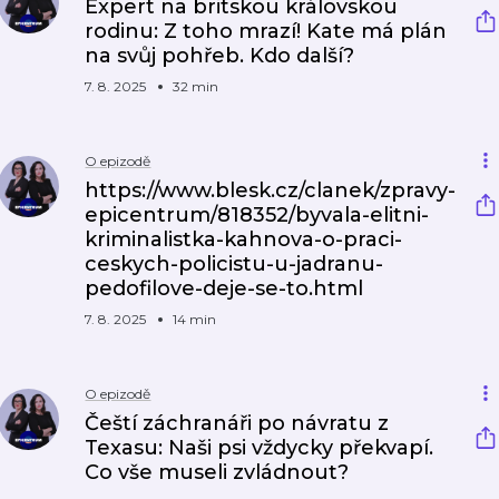
Expert na britskou královskou
rodinu: Z toho mrazí! Kate má plán
na svůj pohřeb. Kdo další?
7. 8. 2025
32 min
O epizodě
https://www.blesk.cz/clanek/zpravy-
epicentrum/818352/byvala-elitni-
kriminalistka-kahnova-o-praci-
ceskych-policistu-u-jadranu-
pedofilove-deje-se-to.html
7. 8. 2025
14 min
O epizodě
Čeští záchranáři po návratu z
Texasu: Naši psi vždycky překvapí.
Co vše museli zvládnout?