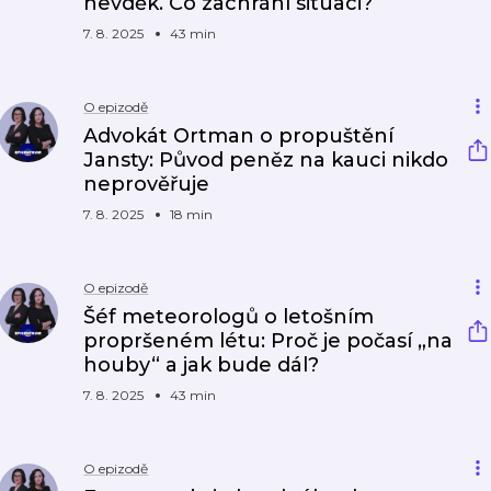
nevděk. Co zachrání situaci?
7. 8. 2025
43 min
O epizodě
Advokát Ortman o propuštění
Jansty: Původ peněz na kauci nikdo
neprověřuje
7. 8. 2025
18 min
O epizodě
Šéf meteorologů o letošním
propršeném létu: Proč je počasí „na
houby“ a jak bude dál?
7. 8. 2025
43 min
O epizodě