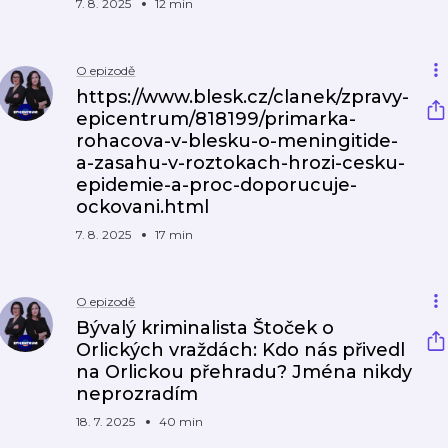
7. 8. 2025
12 min
O epizodě
https://www.blesk.cz/clanek/zpravy-
epicentrum/818199/primarka-
rohacova-v-blesku-o-meningitide-
a-zasahu-v-roztokach-hrozi-cesku-
epidemie-a-proc-doporucuje-
ockovani.html
7. 8. 2025
17 min
O epizodě
Bývalý kriminalista Štoček o
Orlických vraždách: Kdo nás přivedl
na Orlickou přehradu? Jména nikdy
neprozradím
18. 7. 2025
40 min