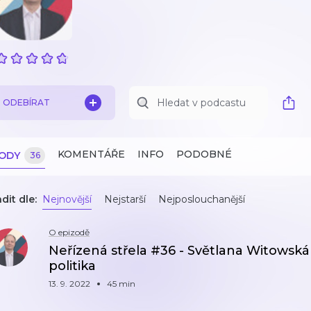
ODEBÍRAT
KOMENTÁŘE
INFO
PODOBNÉ
ZODY
36
dit dle:
Nejnovější
Nejstarší
Nejposlouchanější
O epizodě
Neřízená střela #36 - Světlana Witowská
politika
13. 9. 2022
45 min