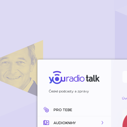
České podcasty a zprávy
Úv
PRO TEBE
AUDIOKNIHY