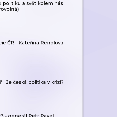
k politiku a svět kolem nás
Povolná)
icie ČR - Kateřina Rendlová
| Je česká politika v krizi?
23 - generál Petr Pavel