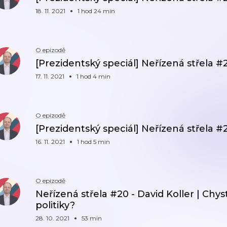
18. 11. 2021
1 hod 24 min
O epizodě
[Prezidentský speciál] Neřízená střela 
17. 11. 2021
1 hod 4 min
O epizodě
[Prezidentský speciál] Neřízená střela #2
16. 11. 2021
1 hod 5 min
O epizodě
Neřízená střela #20 - David Koller | Chys
politiky?
28. 10. 2021
53 min