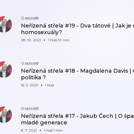
O epizodě
Neřízená střela #19 - Dva tátové | Jak j
homosexuály?
28. 10. 2021
1 hod 10 min
O epizodě
Neřízená střela #18 - Magdalena Davis 
politika ?
16. 9. 2021
1 hod
O epizodě
Neřízená střela #17 - Jakub Čech | O špa
mladé generace
8. 7. 2021
1 hod 1 min