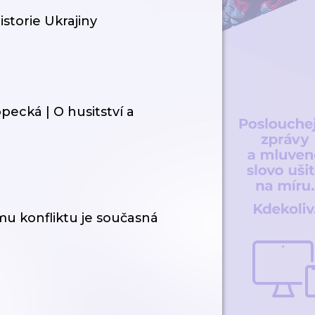
istorie Ukrajiny
pecká | O husitství a
ému konfliktu je současná