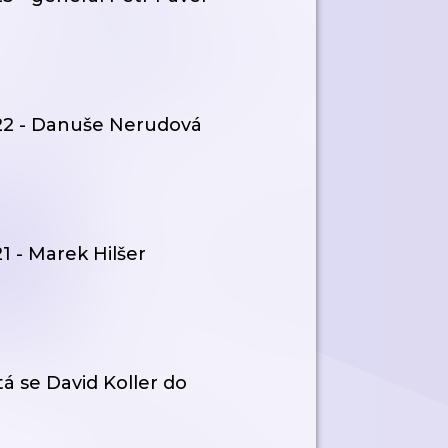
#22 - Danuše Nerudová
1 - Marek Hilšer
tá se David Koller do