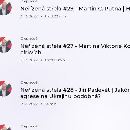
O epizodě
Neřízená střela #29 - Martin C. Putna | H
31. 3. 2022
1 hod 22 min
O epizodě
Neřízená střela #27 - Martina Viktorie Ko
církvích
21. 3. 2022
1 hod 12 min
O epizodě
Neřízená střela #28 - Jiří Padevět | Jak
agrese na Ukrajinu podobná?
13. 3. 2022
54 min
O epizodě