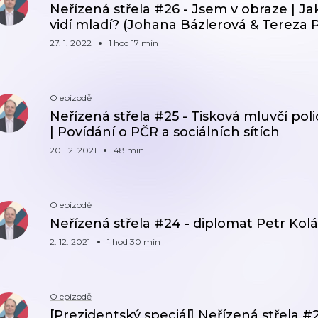
Neřízená střela #26 - Jsem v obraze | Ja
vidí mladí? (Johana Bázlerová & Tereza 
27. 1. 2022
1 hod 17 min
O epizodě
Neřízená střela #25 - Tisková mluvčí pol
| Povídání o PČR a sociálních sítích
20. 12. 2021
48 min
O epizodě
Neřízená střela #24 - diplomat Petr Kolář 
2. 12. 2021
1 hod 30 min
O epizodě
[Prezidentský speciál] Neřízená střela #