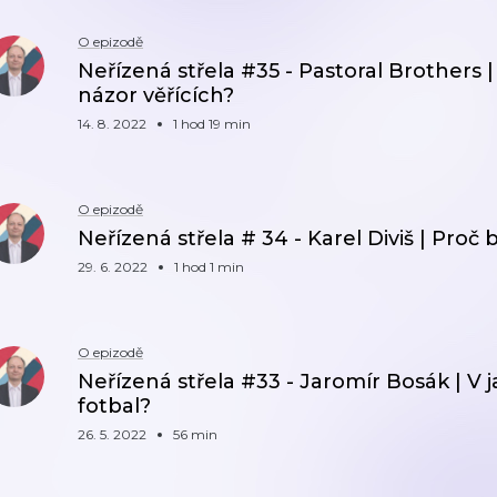
O epizodě
Neřízená střela #35 - Pastoral Brothers
názor věřících?
14. 8. 2022
1 hod 19 min
O epizodě
Neřízená střela # 34 - Karel Diviš | Pro
29. 6. 2022
1 hod 1 min
O epizodě
Neřízená střela #33 - Jaromír Bosák | V 
fotbal?
26. 5. 2022
56 min