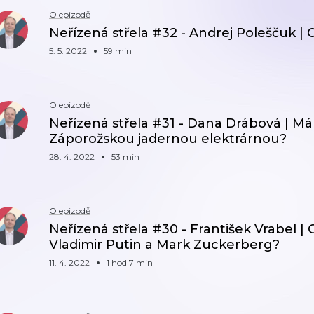
O epizodě
Neřízená střela #32 - Andrej Poleščuk | 
5. 5. 2022
59 min
O epizodě
Neřízená střela #31 - Dana Drábová | M
Záporožskou jadernou elektrárnou?
28. 4. 2022
53 min
O epizodě
Neřízená střela #30 - František Vrabel |
Vladimir Putin a Mark Zuckerberg?
11. 4. 2022
1 hod 7 min