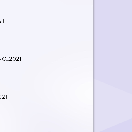
21
ANO_2021
021