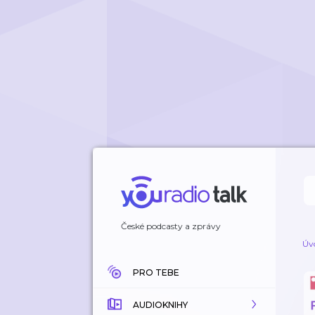
České podcasty a zprávy
Úv
PRO TEBE
AUDIOKNIHY