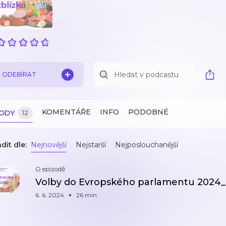
ODEBÍRAT
KOMENTÁŘE
INFO
PODOBNÉ
ZODY
12
dit dle:
Nejnovější
Nejstarší
Nejposlouchanější
O epizodě
Volby do Evropského parlamentu 2024_
6. 6. 2024
26 min