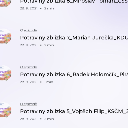
Potraviny zblízka 8_Miroslav Toman_ČS
28. 9. 2021
2 min
O epizodě
Potraviny zblízka 7_Marian Jurečka_KD
28. 9. 2021
2 min
O epizodě
Potraviny zblízka 6_Radek Holomčík_Pir
28. 9. 2021
1 min
O epizodě
Potraviny zblízka 5_Vojtěch Filip_KSČM_
28. 9. 2021
2 min