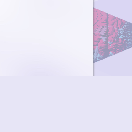
1
ky
Přidat podcast
RSS