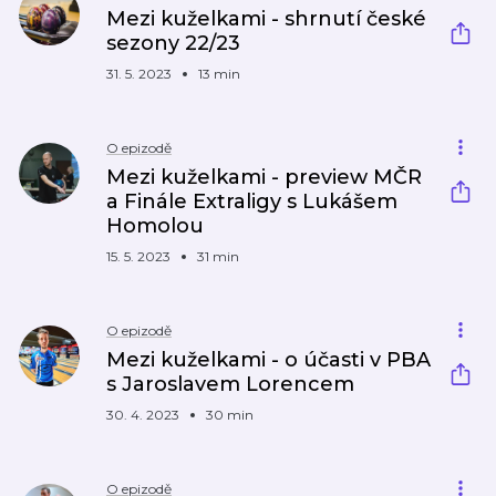
Mezi kuželkami - shrnutí české
sezony 22/23
31. 5. 2023
13 min
O epizodě
Mezi kuželkami - preview MČR
a Finále Extraligy s Lukášem
Homolou
15. 5. 2023
31 min
O epizodě
Mezi kuželkami - o účasti v PBA
s Jaroslavem Lorencem
30. 4. 2023
30 min
O epizodě