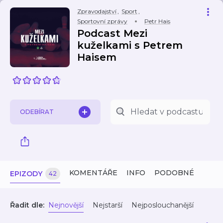
Zpravodajství
,
Sport
,
Sportovní zprávy
Petr Hais
Podcast Mezi
kuželkami s Petrem
Haisem
ODEBÍRAT
KOMENTÁŘE
INFO
PODOBNÉ
EPIZODY
42
Řadit dle:
Nejnovější
Nejstarší
Nejposlouchanější