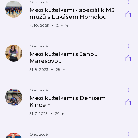
O epizodě
Mezi kuželkami - speciál k MS
mužů s Lukášem Homolou
4. 10. 2023
21 min
O epizodě
Mezi kuželkami s Janou
Marešovou
31. 8. 2023
28 min
O epizodě
Mezi kuželkami s Denisem
Kincem
31. 7. 2023
29 min
O epizodě