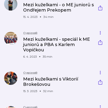
Mezi kuželkami - o ME juniorů s
Ondřejem Prekopem
15. 4. 2023
34 min
O epizodě
Mezi kuželkami - speciál k ME
juniorů a PBA s Karlem
Vopičkou
6. 4. 2023
35 min
O epizodě
Mezi kuželkami s Viktorií
Brokešovou
15. 3. 2023
32 min
O epizodě