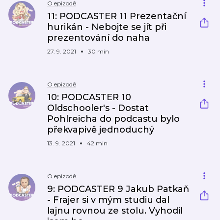
O epizodě
11: PODCASTER 11 Prezentační
hurikán - Nebojte se jít při
prezentování do naha
27. 9. 2021
30 min
O epizodě
10: PODCASTER 10
Oldschooler's - Dostat
Pohlreicha do podcastu bylo
překvapivě jednoduchý
13. 9. 2021
42 min
O epizodě
9: PODCASTER 9 Jakub Patkaň
- Frajer si v mým studiu dal
lajnu rovnou ze stolu. Vyhodil