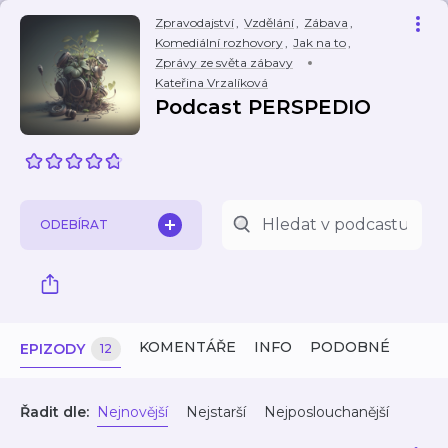
Zpravodajství
,
Vzdělání
,
Zábava
,
Komediální rozhovory
,
Jak na to
,
Zprávy ze světa zábavy
Kateřina Vrzalíková
Podcast PERSPEDIO
ODEBÍRAT
KOMENTÁŘE
INFO
PODOBNÉ
EPIZODY
12
Řadit dle:
Nejnovější
Nejstarší
Nejposlouchanější