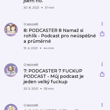
jsem ho.
30. 8. 2021
31 min
O epizodě
8: PODCASTER 8 Namaž si
rohlík - Podcast pro neúspěšné
a průměrné
13. 6. 2021
44 min
O epizodě
7: PODCASTER 7 FUCKUP
PODCAST - Můj podcast je
jeden velký fuckup
23. 5. 2021
35 min
O epizodě