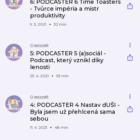
6: PODCASTER 6 Time Toasters
- Tvůrce impéria a mistr
produktivity
9. 5. 2021
32 min
O epizodě
5: PODCASTER 5 (a)sociál -
Podcast, který vznikl díky
lenosti
25. 4. 2021
53 min
O epizodě
4: PODCASTER 4 Nastav dUŠI -
Byla jsem už přehlcená sama
sebou
11. 4. 2021
48 min