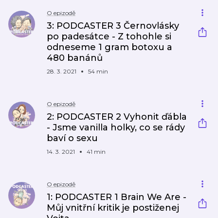
O epizodě
3: PODCASTER 3 Černovlásky
po padesátce - Z tohohle si
odneseme 1 gram botoxu a
480 banánů
28. 3. 2021
54 min
O epizodě
2: PODCASTER 2 Vyhonit ďábla
- Jsme vanilla holky, co se rády
baví o sexu
14. 3. 2021
41 min
O epizodě
1: PODCASTER 1 Brain We Are -
Můj vnitřní kritik je postiženej